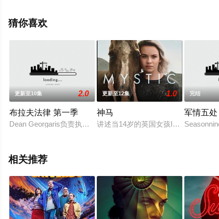
德,瓦莱瑞·卡瑞,怀亚特·多里昂,泰特·弗莱彻,玛雅·巴斯蒂达
斯,Dante,Jemmott,Stephen,Kalyn,基雅·金,Julia,Knope,等
猜你喜欢
演员精彩演绎的美国电视剧，大结局剧情已揭晓（1-8全
集），手机免费观看高清无删减完整版电视剧全集就上天
堂电影网，更多相关信息可移步至豆瓣电视剧、电视猫或
剧情网等平台了解。
2.0
1.0
更新至10集
更新至12集
完结
布拉夫法律 第一季
神马
军情五处
Dean Georgaris负责执笔的《布拉夫法律 Bluff City Law
讲述当14岁的英国女孩Issie Bro
Seasonnine
相关推荐