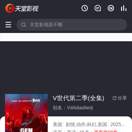






V世代第二季(全集)
分享

别名：Vshidaidierji
美国
剧情,动作,科幻,美国
2025
5.0