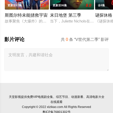
1.0
8.0
更新至03集
更新至06集
全8集
斯图尔特未能拯救宇宙
末日地堡 第三季
谜探休格
故事聚焦《大爆炸》的漫画书老板斯图尔特·布鲁姆，他弄坏了一
当下，Juliette Nichols
《谜探休
影片评论
共
0
条 “V世代第二季” 影评
天堂影视
提供免费VIP电视剧全集、综艺节目、动漫新番、高清电影大全
在线观看
Copyright © 2022 xlzikao.com All Rights Reserved
粤ICP备76801302号