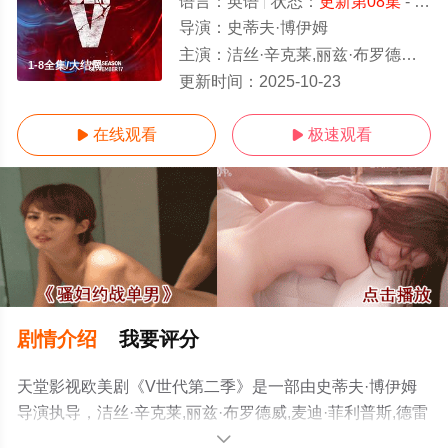
语言：
英语
状态：
更新第08集
- 免费在线观看
导演：
史蒂夫·博伊姆
主演：
洁丝·辛克莱,丽兹·布罗德威,麦迪·菲利普斯,德雷克·卢,伦敦·托尔,阿萨·格尔曼
1-8全集/大结局
更新时间：
2025-10-23
在线观看
极速观看


剧情介绍
我要评分
天堂影视欧美剧《V世代第二季》是一部由史蒂夫·博伊姆
导演执导，洁丝·辛克莱,丽兹·布罗德威,麦迪·菲利普斯,德雷
克·卢,伦敦·托尔,阿萨·格尔曼,哈米什·林克莱特,蔡斯·克劳福
