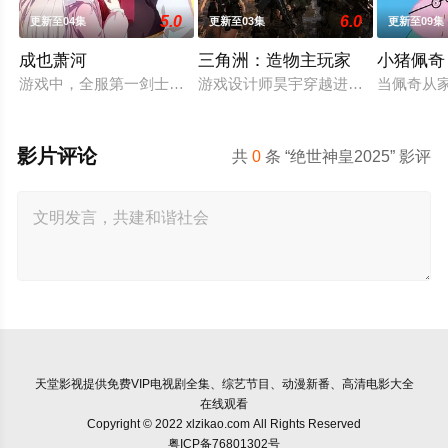
5.0
6.0
更新至04集
更新至03集
更新至09集
成也萧河
三角洲：造物主玩家
小猪佩奇
游戏中，全服第一剑士萧无尽和第一女通缉犯桃之夭夭不打不相
游戏设计师昊宇穿越进自设游戏，凭造
当佩奇从家
影片评论
共
0
条 “绝世神皇2025” 影评
天堂影视
提供免费VIP电视剧全集、综艺节目、动漫新番、高清电影大全
在线观看
Copyright © 2022 xlzikao.com All Rights Reserved
粤ICP备76801302号