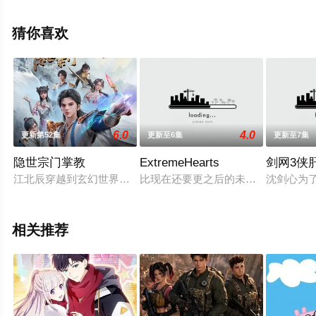
集就上天堂电影网，更多相关信息可移步至豆瓣动漫、电
视猫或剧情网等平台了解。
猜你喜欢
6.0
4.0
更新第52集
更新至6集
更新至7集
隐世宗门掌教
ExtremeHearts
剑网3侠
江北辰穿越到玄幻世界，偶然得到最强掌教系统，成立“仙道门”
比现在还要更之后的未来的故事。使
沈剑心为
相关推荐