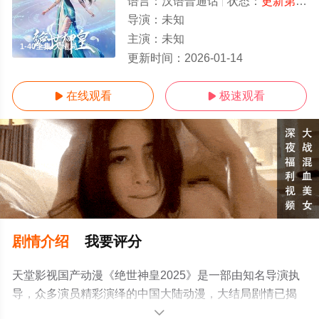
语言：
汉语普通话
状态：
更新第40集
导演：
未知
主演：
未知
1-40全集/大结局
更新时间：
2026-01-14
在线观看
极速观看


剧情介绍
我要评分
天堂影视国产动漫《绝世神皇2025》是一部由知名导演执
导，众多演员精彩演绎的中国大陆动漫，大结局剧情已揭
晓（1-40全集），手机免费观看高清无删减完整版动漫全
