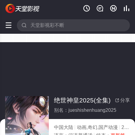






绝世神皇2025(全集)
分享

别名：jueshishenhuang2025
中国大陆
动画,奇幻,国产动漫
2025