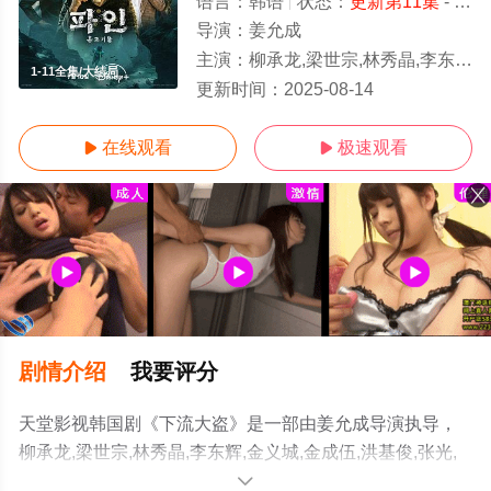
语言：
韩语
状态：
更新第11集
- 免费在线观看
导演：
姜允成
主演：
柳承龙,梁世宗,林秀晶,李东辉,金义城,金成伍,洪基俊,张光,金钟秀,禹贤,郑允浩
1-11全集/大结局
更新时间：
2025-08-14
在线观看
极速观看


剧情介绍
我要评分
天堂影视韩国剧《下流大盗》是一部由姜允成导演执导，
柳承龙,梁世宗,林秀晶,李东辉,金义城,金成伍,洪基俊,张光,
金钟秀,禹贤,郑允浩,林炯俊,李相真,金玟,高允等演员精彩演
