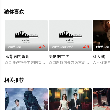
绎的韩国电视剧，大结局剧情已揭晓（1-11全集），手机
免费观看高清无删减完整版电视剧全集就上天堂电影网，
猜你喜欢
更多相关信息可移步至豆瓣电视剧、电视猫或剧情网等平
台了解。
4.0
4.0
更新第16集
更新至16集已完结
更新第10集
我背后的陶斯
美丽的世界
红天鹅
该剧讲述掉去丈夫的女主高爱琳和神秘的邻居汉子金本之间展开
该剧以校园暴力为主题，讲述因校园
人人称羡
相关推荐