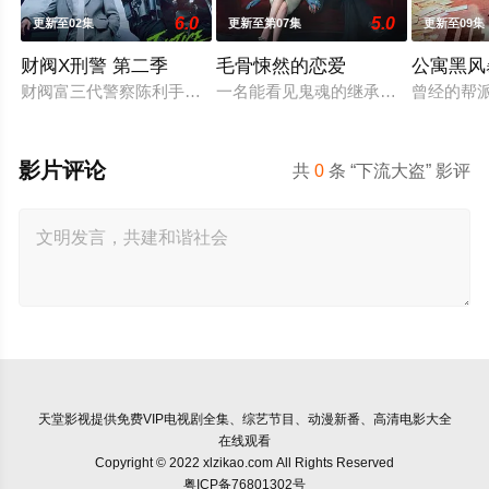
6.0
5.0
更新至02集
更新至第07集
更新至09集
财阀X刑警 第二季
毛骨悚然的恋爱
公寓黑风
财阀富三代警察陈利手（安普贤 饰）华丽回归，完美蜕变为成熟
一名能看见鬼魂的继承人与一名王牌检
曾经的帮
影片评论
共
0
条 “下流大盗” 影评
天堂影视
提供免费VIP电视剧全集、综艺节目、动漫新番、高清电影大全
在线观看
Copyright © 2022 xlzikao.com All Rights Reserved
粤ICP备76801302号