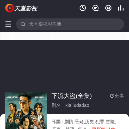






下流大盗(全集)
分享

别名：xialiudadao
韩国
剧情,悬疑,历史,犯罪,冒险,韩国