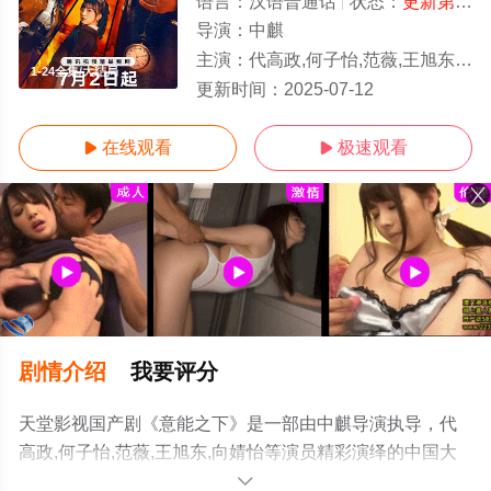
语言：
汉语普通话
状态：
更新第24集
导演：
中麒
主演：
代高政,何子怡,范薇,王旭东,向婧怡
1-24全集/大结局
更新时间：
2025-07-12
在线观看
极速观看


剧情介绍
我要评分
天堂影视国产剧《意能之下》是一部由中麒导演执导，代
高政,何子怡,范薇,王旭东,向婧怡等演员精彩演绎的中国大
陆电视剧，大结局剧情已揭晓（1-24全集），手机免费观
