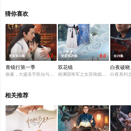
看高清无删减完整版电视剧全集就上天堂电影网，更多相
关信息可移步至豆瓣电视剧、电视猫或剧情网等平台了
猜你喜欢
解。
3.0
9.0
更新第16集
更新第20集
全29集
青镜行第一季
双花镜
白夜破晓
曲蓁，大盛圣手医仙与宸王容瑾笙，不同阶层不同身份的两个人
南渊国将军之女苏南嫣自幼习武，乃
白夜系列
相关推荐