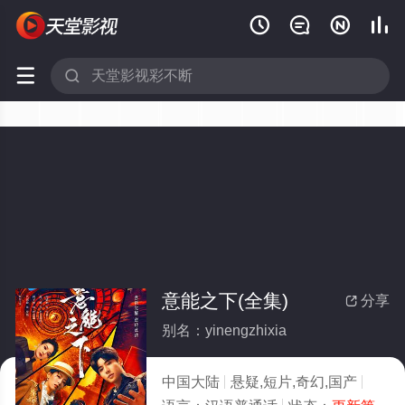






意能之下(全集)
分享

别名：yinengzhixia
中国大陆
悬疑,短片,奇幻,国产
2025