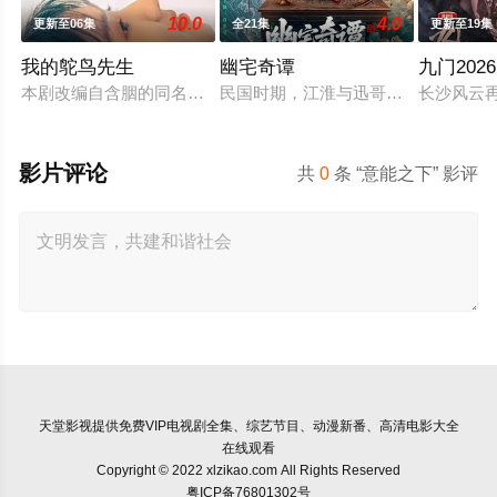
10.0
4.0
更新至06集
全21集
更新至19集
我的鸵鸟先生
幽宅奇谭
九门2026
本剧改编自含胭的同名小说，讲述了邻家女孩庞倩（苏晓彤 饰）
民国时期，江淮与迅哥组成说书班子，
长沙风云
影片评论
共
0
条 “意能之下” 影评
天堂影视
提供免费VIP电视剧全集、综艺节目、动漫新番、高清电影大全
在线观看
Copyright © 2022 xlzikao.com All Rights Reserved
粤ICP备76801302号