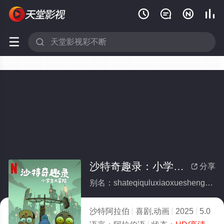






沙特奇趣录：小学生大冒险
分享

别名：shateqiquluxiaoxueshengdamaoxian
沙特阿拉伯
喜剧,动画
2025
5.0