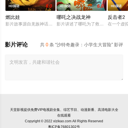
8.0
6.0
HD国语
HD国语
HD国语
燃比娃
哪吒之决战龙神
反击者2
影片故事源自羌族神话，讲述了一只被人类抚养长大的猴子，追寻
影片讲述了哪吒为了救出活祭的小孩
在一个虚
影片评论
共
0
条 “沙特奇趣录：小学生大冒险” 影评
天堂影视
提供免费VIP电视剧全集、综艺节目、动漫新番、高清电影大全
在线观看
Copyright © 2022 xlzikao.com All Rights Reserved
粤ICP备76801302号