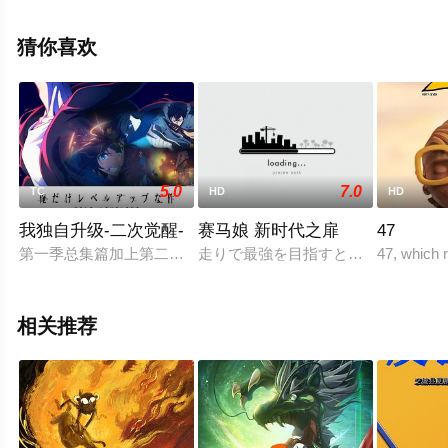
演员精彩演绎的沙特阿拉伯电影，手机免费观看高清无删
减完整版电影大全就上天堂电影网，更多相关信息可移步
猜你喜欢
至豆瓣电影、电视猫或剧情网等平台了解。
5.0
7.0
TC
HD
HD
我独自升级-二次觉醒-
赛马娘 新时代之扉
47
第一季总集篇加上第二季的第1、2集。
走りで最強を目指すと豪語するジャ
47, which 
相关推荐