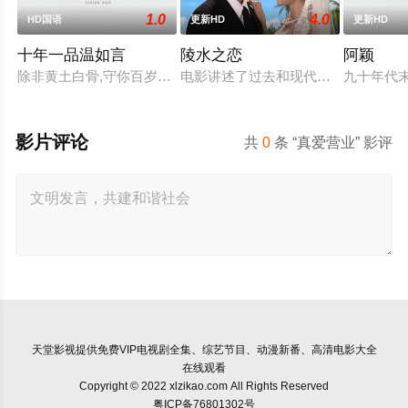
1.0
4.0
HD国语
更新HD
更新HD
十年一品温如言
陵水之恋
阿颖
除非黄土白骨,守你百岁无忧,你是否遇见十年羁绊百年奉陪的那
电影讲述了过去和现代两段跨国爱情
九十年代
影片评论
共
0
条 “真爱营业” 影评
天堂影视
提供免费VIP电视剧全集、综艺节目、动漫新番、高清电影大全
在线观看
Copyright © 2022 xlzikao.com All Rights Reserved
粤ICP备76801302号