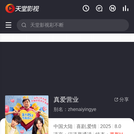






真爱营业
分享

别名：zhenaiyingye
中国大陆
喜剧,爱情
2025
8.0