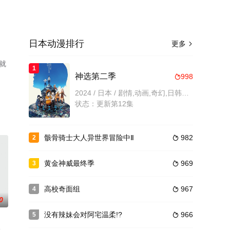
日本动漫排行
更多

就
1
神选第二季
998

2024 / 日本 / 剧情,动画,奇幻,日韩动漫
状态：更新第12集
骸骨骑士大人异世界冒险中Ⅱ
982
2

黄金神威最终季
969
3

高校奇面组
967
4

0
没有辣妹会对阿宅温柔!?
966
5
