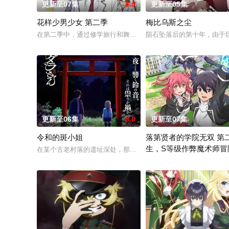
更新至07集
6.0
更新至05集
花样少男少女 第二季
梅比乌斯之尘
在第二季中，通过修学旅行和舞会等在原作中广受欢迎的篇章，细
陨石坠落后的第十年，由于巨
更新至06集
8.0
更新至07集
令和的斑小姐
落第贤者的学院无双 第
生，S等级作弊魔术师冒
在某个古老村落的遗址深处，那一片禁止入内的区域里，存在着被口
由绝望中转生的最强贤者，