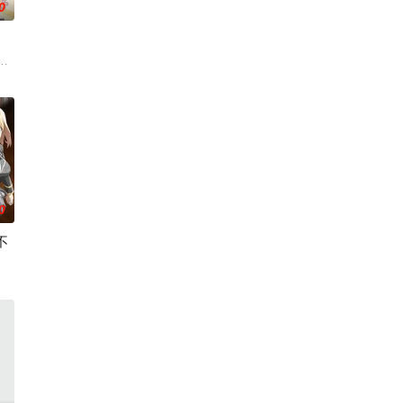
0
及身为专业
斯”的特殊能力。这些特殊能力者由于生存范
然每个人都拥有耀眼夺目的个性与实力，但现在的她们根本无法进行任何乐团活
舞台，一众如同疯跑乱咬、四处乱窜的迷途犬们，热热闹闹、鸡飞狗跳的日常世
0
不
木谷家
生的一切都花费在研究魔导上。当他了解到自己
某款剑与魔法题材的乙女游戏世界。 这个世界奉行女尊男卑，他手中仅剩的依