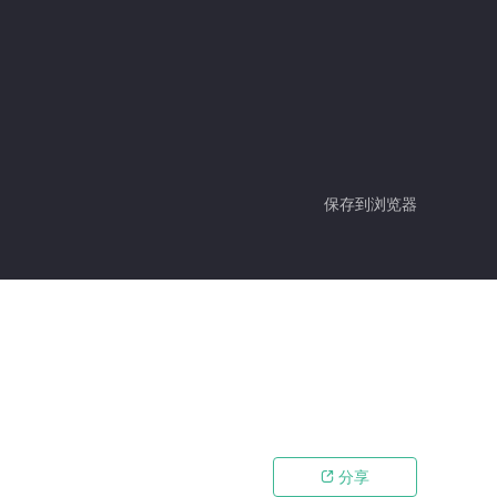
保存到浏览器
分享
