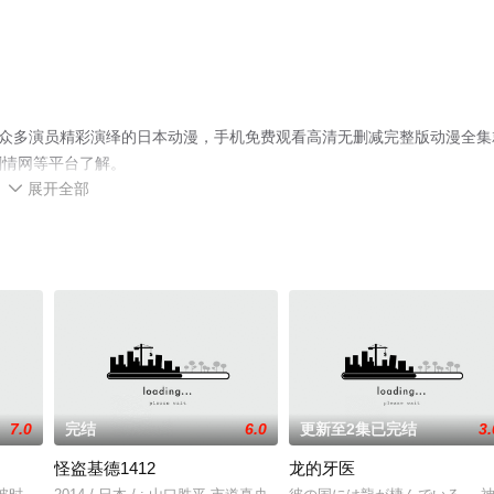
，众多演员精彩演绎的日本动漫，手机免费观看高清无删减完整版动漫全集
剧情网等平台了解。
展开全部

7.0
完结
6.0
更新至2集已完结
3.
怪盗基德1412
龙的牙医