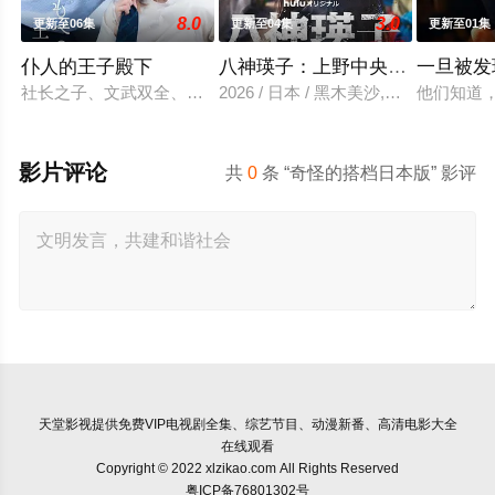
8.0
3.0
更新至06集
更新至04集
更新至01集
仆人的王子殿下
八神瑛子：上野中央署组织犯罪
一旦被发
社长之子、文武双全、校内站在金字塔顶端的五藤直也（小川饰
2026 / 日本 / 黑木美沙,每熊克哉,
他们知道
影片评论
共
0
条 “奇怪的搭档日本版” 影评
天堂影视
提供免费VIP电视剧全集、综艺节目、动漫新番、高清电影大全
在线观看
Copyright © 2022 xlzikao.com All Rights Reserved
粤ICP备76801302号