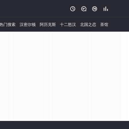




热门搜索
汉密尔顿
阿历克斯
十二怒汉
北国之恋
茶馆