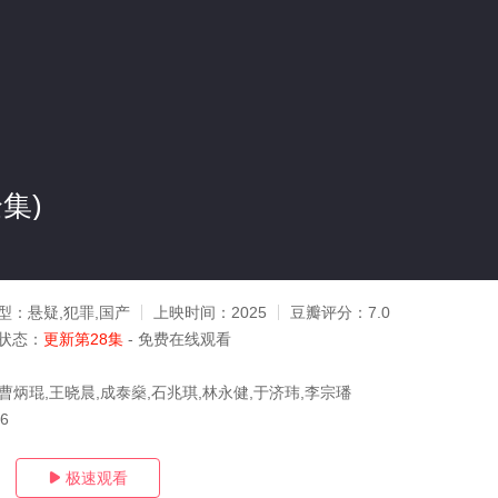
集)
型：
悬疑,犯罪,国产
上映时间：
2025
豆瓣评分：
7.0
状态：
更新第28集
- 免费在线观看
曹炳琨,王晓晨,成泰燊,石兆琪,林永健,于济玮,李宗璠
16
极速观看
