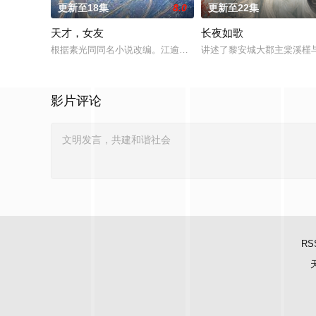
更新至18集
8.0
更新至22集
天才，女友
长夜如歌
根据素光同同名小说改编。江逾白长大以后，林知夏忽然对他说：
讲述了黎安城大郡主棠溪槿
影片评论
RS