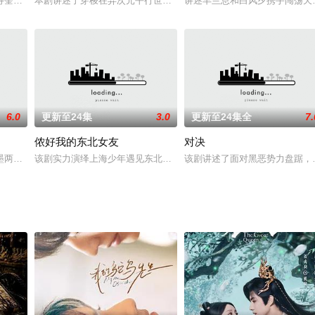
加盟，目前已开始筹备。在新版《家有仙妻》中，四位主要角色的姓名、职业都
寿奎赏识进入珍馐房，立志成为天下第一御厨。面对来自晋王、李贵妃、皇后的
本剧讲述了穿梭在异次元平行世界的魔界一族在校园相遇，迷倒万千少
讲述丰兰息和白风夕携手闯荡天
6.0
更新至24集
3.0
更新至24集全
7.
侬好我的东北女友
对决
。在这场以经营美妆铺为由的“绑架”爱恋中，许朝朝的聪颖活泼让林暮玄深陷爱
墨两人相爱，学校却里传出萧墨与大明星顾菁订婚的谣言。苏筱涵与萧墨并未表
该剧实力演绎上海少年遇见东北女孩后所带来的一段暖甜逗趣的青春
该剧讲述了面对黑恶势力盘踞，