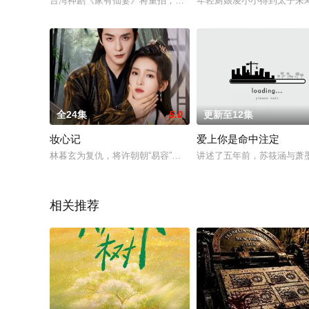
台湾神剧《家有仙妻》将重拍，由郭靖宇监制，原版导演伍宗德
年轻厨娘凌小小得到太子朱
全24集
5.0
更新至12集
妆心记
爱上你是命中注定
林暮玄为复仇，将许朝朝“易容”成身怀绝技的白月光吸引幕后之人
讲述了五年前，苏筱涵与萧
相关推荐