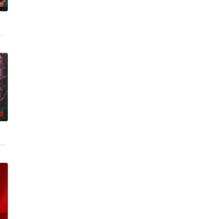
0
年返乡主题
、孙希光和黄鹰等人开始筹备建立冀南银行，手
年时因一场意外落下身体残缺的少年顾铭夕（何洛洛 饰）的成长印记与深深联
家连载漫画《吾凰在上》。现代少女奚圆（姜贞羽 饰）因意外踏入玄机界，继
0
难过程。
无用之人”；共享同一具躯体的人格“刮刮乐
帅许又安与昆曲名伶荣筱楠推向不死不休的对立绝境。而他们不知，对方正是自
市 海南越酷文化传媒有限公司