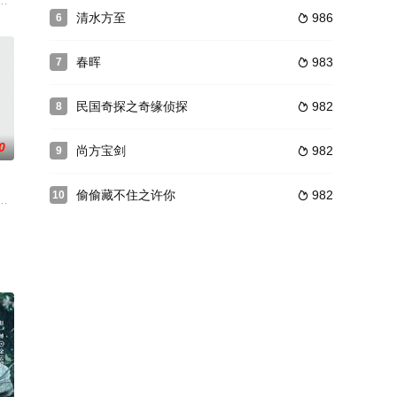
和老版不同，
多方挑战，凌小小在太子的帮助下，凭借高超的厨
女的高冷校草蔺子默（杨天正 饰），被学妹宫小略（王禛 饰）无下的疯狂迷
涯的故事。
清水方至
986
6

春晖
983
7

民国奇探之奇缘侦探
982
8

0
尚方宝剑
982
9

偷偷藏不住之许你
982
10

恋，而
心音，加上证据确凿的谣言，苏筱涵毅然离开。。
爱情故事。
刑警勇担危险逆境而上的故事。