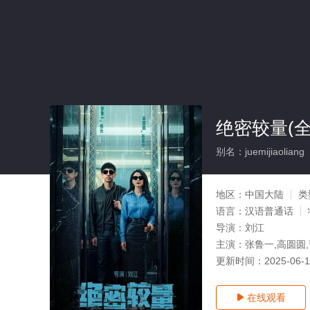
绝密较量(全
别名：juemijiaoliang
地区：
中国大陆
类
语言：
汉语普通话
导演：
刘江
主演：
张鲁一,高圆圆,
更新时间：
2025-06-
在线观看
