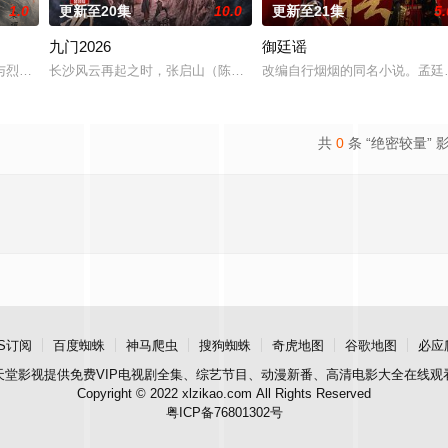
1.0
更新至20集
10.0
更新至21集
5.
九门2026
御廷谣
“江逾白，我喜欢你，哲学和生物学意义上的喜欢。”那个夜晚，他脸颊微热，
与烈云峥之间曲折动人的情感，以及他们在复杂局势中坚守初心、勇敢面对困难
长沙风云再起之时，张启山（陈伟霆 饰）与吴老狗（曾舜晞 饰）强强
改编自行烟烟的同名小说。孟廷
共
0
条 “绝密较量” 
S订阅
百度蜘蛛
神马爬虫
搜狗蜘蛛
奇虎地图
谷歌地图
必应
天堂影视
提供免费VIP电视剧全集、综艺节目、动漫新番、高清电影大全在线观
Copyright © 2022 xlzikao.com All Rights Reserved
粤ICP备76801302号