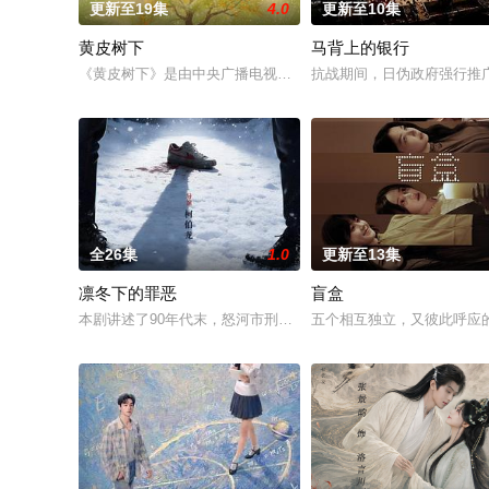
更新至19集
4.0
更新至10集
黄皮树下
马背上的银行
《黄皮树下》是由中央广播电视总台农业农村节目中心联合中共郁
抗战期间，日伪政府强行推
全26集
1.0
更新至13集
凛冬下的罪恶
盲盒
本剧讲述了90年代末，怒河市刑侦支队在无普及监控、无DNA
五个相互独立，又彼此呼应的