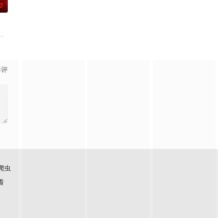
0
还听见自己
的爱情故事。通过剧中主人公在成长的道路上，经
联手，携手霍仙姑（陈瑶 饰）与九门诸人共赴冒险奇局。一桩401部队的神秘
辉，大平王朝有史以来个以女子进士科三元及第入翰林院的奇女子。十年前的
影评
爬虫
看