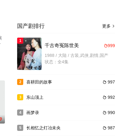
国产剧排行
更多

演
1
可
千古奇冤陈世美
999

1988 / 大陆 / 古装,武侠,剧情,国产
状态：全4集
喜耕田的故事
997
2

东山顶上
992
3

画梦录
990
4

0
长相忆之灯冶未央
987
5
