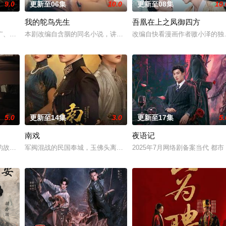
9.0
更新至06集
10.0
更新至08集
10.
我的鸵鸟先生
吾凰在上之凤御四方
南县委、郁南县人民政府共同拍摄的20集乡村振兴主题剧集。该剧聚焦都市青
广、使用由“中国准备银行”发行的伪钞货币。根据党中央指示，高景波、徐邵梁
本剧改编自含胭的同名小说，讲述了邻家女孩庞倩（苏晓彤 饰）与童
改编自快看漫画作者嗷小泽的独
5.0
更新至14集
3.0
更新至17集
5.
南戏
夜语记
鉴定技术的支持下，通过摸排、勘查等传统刑侦手段，接连破获数起重案要案的艰
故事——用一场精心策划的“夏令营”完成复仇的受害者；临终前与遗憾和解的“
军阀混战的民国奉城，玉佛头离奇失窃，戏班主横尸戏台，将冷血少
2025年7月网络剧备案当代 都