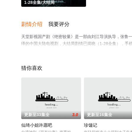
1-28全集/大结局
剧情介绍
我要评分
天堂影视国产剧《绝密较量》是一部由刘江导演执导，张鲁一,高
绎的中国大陆电视剧，大结局剧情已揭晓（1-28全集），
移步至豆瓣电视剧、电视猫或剧情网等平台了解。
猜你喜欢
更新至33集全
3.0
更新至16集全
仙琦小姐许愿吧
珍馐记