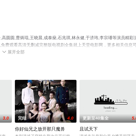
圆圆,曹炳琨,王晓晨,成泰燊,石兆琪,林永健,于济玮,李宗璠等演员精彩
手机免费观看高清无删减完整版电视剧全集就上天堂电影网，更多相关信息
展开全部

3.0
完结
4.0
更新至40集全
5.
你好仙兄之放开那只魔兽
且试天下