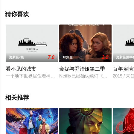
视剧全集就上天堂电影网，更多相关信息可移步至豆瓣电
视剧、电视猫或剧情网等平台了解。
猜你喜欢
7.0
2.0
更新至7集
10集全
更新至第06
看不见的城市
金妮与乔治娅第二季
百年乡情
一个地下世界居住着神话般的生物，这些生物是从巴西民间传说
Netflix已经确认续订《金妮与乔
2019 / 未
相关推荐