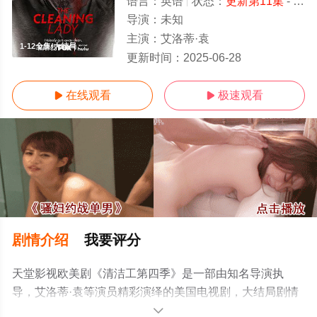
语言：
英语
状态：
更新第11集
- 免费在线观看
导演：
未知
主演：
艾洛蒂·袁
1-12全集/大结局
更新时间：
2025-06-28
在线观看
极速观看


剧情介绍
我要评分
天堂影视欧美剧《清洁工第四季》是一部由知名导演执
导，艾洛蒂·袁等演员精彩演绎的美国电视剧，大结局剧情
已揭晓（1-12全集），手机免费观看高清无删减完整版电
