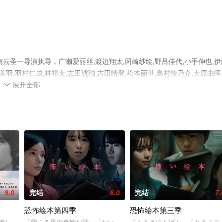
云圣一导演执导，广濑爱丽丝,渡边翔太,冈崎纱绘,野吕佳代,小手伸也,伊
美羽,羽村仁成,林裕太,志田琥珀,吉田晴登,松本丽世,島村龍乃介,大原由晖
展开全部
像隼司,铃木梦等演员精彩演绎的日本电视剧，大结局剧情已揭晓（1-10全

电影网，更多相关信息可移步至豆瓣电视剧、电视猫或剧情网等平台了解
9.0
完结
6.0
完结
7.
恐怖绘本第四季
恐怖绘本第三季