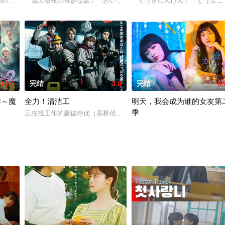
断了而很为难。福田悠（大桥和也饰）实在看不下去，就把自己的自动笔芯悄
 饰）长年被派驻国外，儿子涌井拓郎（二宫和也 饰）经常遭人欺负，叛逆之下
「雪ふる夜の奇妙な話」「おいで おいで…」「かっぱ」を映像化。 2
「くうきにんげん」「とうふこぞ
10.0
完结
3.0
完结
8.
季～魔
全力！清洁工
明天，我会成为谁的女友第
季
編が、カンテレ?フジテレビ系にて3月28日22時15分より放送されること
正在找工作的豪德寺优（高桥优斗饰）是一个凡事都容易后悔的大三学
屋阿信，店的入口与异世界的古都阿伊特力亚相连。一心一意考虑食物，有着匠
一天，在高级肥皂店工作以赚取