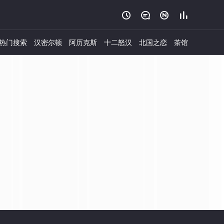




热门搜索
汉密尔顿
阿历克斯
十二怒汉
北国之恋
茶馆