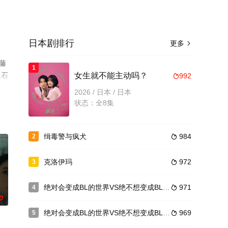
日本剧排行
更多

藤
1
,石
女生就不能主动吗？
992

2026 / 日本 / 日本
。
状态：全8集
缉毒警与疯犬
984
2

克洛伊玛
972
3

绝对会变成BL的世界VS绝不想变成BL的男人第三季
971
4

0
绝对会变成BL的世界VS绝不想变成BL的男人最终章
969
5
