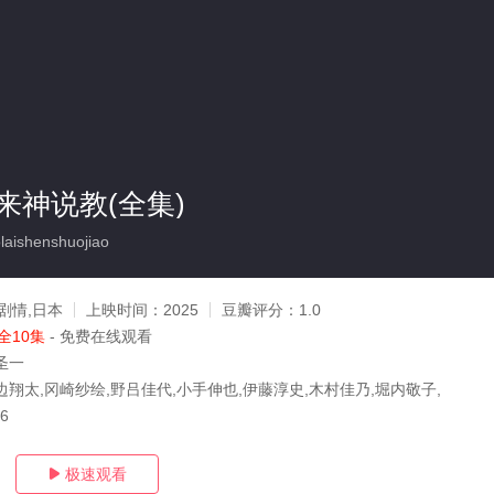
来神说教(全集)
aishenshuojiao
剧情,日本
上映时间：
2025
豆瓣评分：
1.0
全10集
- 免费在线观看
圣一
边翔太,冈崎纱绘,野吕佳代,小手伸也,伊藤淳史,木村佳乃,堀内敬子,
16
极速观看
