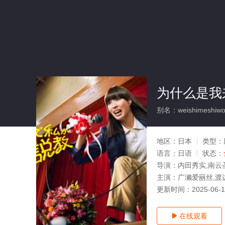
为什么是我
别名：weishimeshiwol
地区：
日本
类型：
语言：
日语
状态：
导演：
内田秀实,南云
主演：
广濑爱丽丝,渡
更新时间：
2025-06-
在线观看
