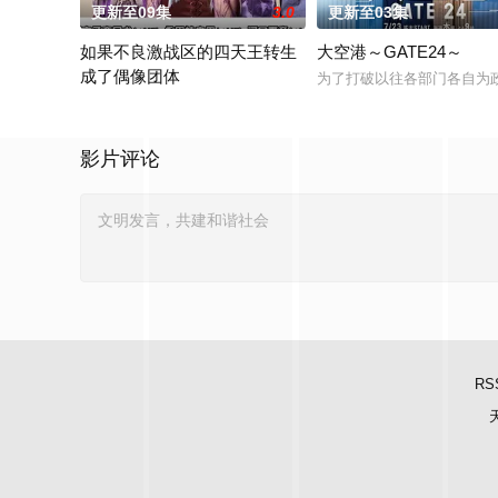
更新至09集
3.0
更新至03集
如果不良激战区的四天王转生
大空港～GATE24～
成了偶像团体
为了打破以往各部门各自为政
本作描绘的是只懂打架的四名不良少年转生为偶像，在未知的世界
影片评论
RS