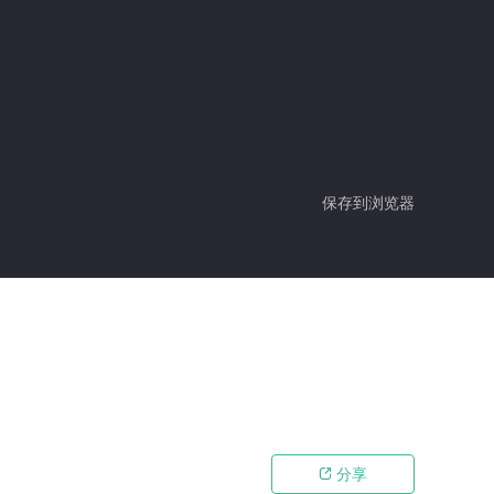
保存到浏览器
分享
