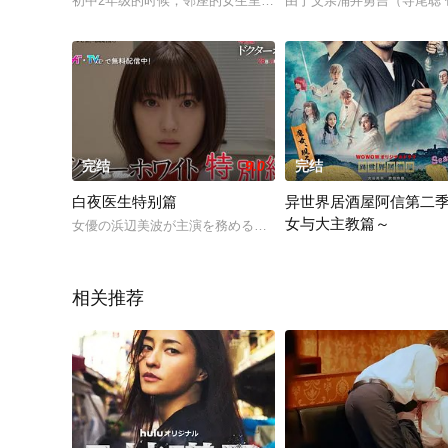
初中2年级的时候，邻座的女生里美（福地桃子饰）因为自动笔芯
由于父亲涌井勇吉（寺尾聪
完结
9.0
完结
白夜医生特别篇
异世界居酒屋阿信第二
女与大主教篇～
女優の浜辺美波が主演を務めるドラマ『ドクターホワイト』の特別
开在京都商店街的普通居酒
相关推荐