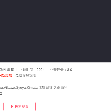
动画,歌舞
上映时间：
2024
豆瓣评分：
8.0
HD/高清
- 免费在线观看
a,Aikawa,Syoya,Kimata,木野日菜,久保由利
12
极速观看
