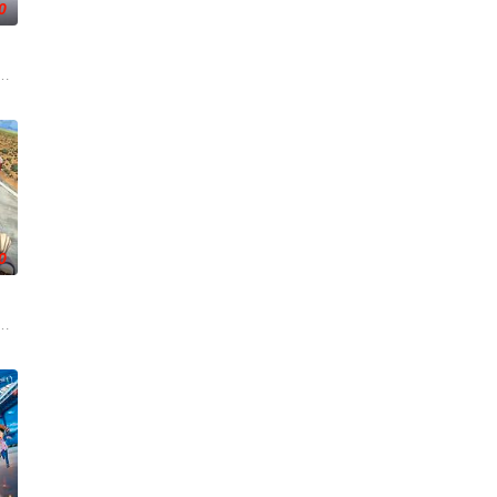
0
惧之兽
真人的帮助下，塑莲藕手臂，提升“离火印”实
员，他在不锈钢教练的培养下，击败了糖铁机器人，赢得了一次商业比赛
被石矶娘娘收养。哪吒误伤石矶徒弟，太乙真人偏袒哪吒，锁住石矶。石灵儿
0
替失踪的父
结何仙姑、铁拐李、韩湘子、曹国舅、蓝采
食性恐龙阿布，他阴差阳错地在草食性恐龙的窝里出生，并得到了食草性恐龙妈
。一次街头对垒，龙马竟意外回到过去，得以领略父亲年轻时制霸网球场的英