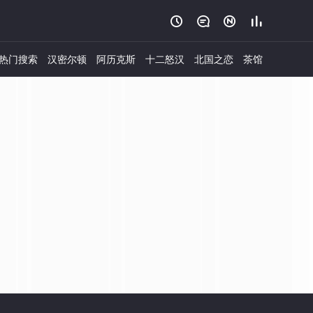




热门搜索
汉密尔顿
阿历克斯
十二怒汉
北国之恋
茶馆