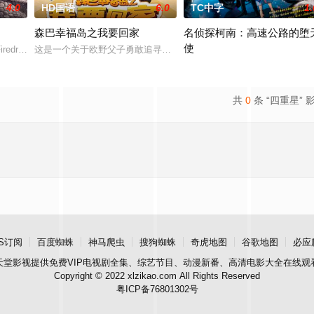
4.0
HD国语
6.0
TC中字
1.
森巴幸福岛之我要回家
名侦探柯南：高速公路的堕
使
证几位少女在此谱写短暂却珍贵的相遇篇章。不久的未来……东京的 17 岁高
redrake、山神Sorrel、孤儿Ben，因银龙的家园无法继续居住，共同踏上
这是一个关于欧野父子勇敢追寻回家道路的故事，父子二人意外沦落
柯南、小兰、园子、小五郎，与
共
0
条 “四重星” 
S订阅
百度蜘蛛
神马爬虫
搜狗蜘蛛
奇虎地图
谷歌地图
必应
天堂影视
提供免费VIP电视剧全集、综艺节目、动漫新番、高清电影大全在线观
Copyright © 2022 xlzikao.com All Rights Reserved
粤ICP备76801302号