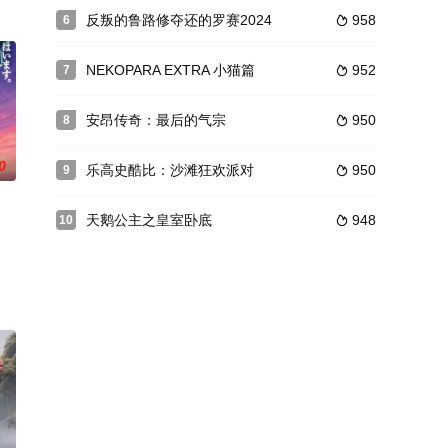
他的能量，没
认可。终于有一天，强敌野猪来袭，打败了一
反叛的鲁路修夺还的罗赛2024
958
6

突然像疯了似的，没有缘由地乱敲试验装置的操作盘。於是，一瞬间瀞灵廷被灵
起了有趣的大騒动、讨论了长寿的秘密、这个作品真正有人气的秘密是：通过
NEKOPARA EXTRA 小猫篇
952
7

安昂传奇：最后的气宗
950
8

0
乐高史酷比：沙滩狂欢派对
950
9

天鹅公主之皇室卧底
948
10

此，交谈甚
皇室的后代。
之相伴，旧有的人类文明凋零殆尽，早先绝大多数幸存者迁往靠近地球的外太空
来自独立运动“蓝色宇宙”的进攻……为将事态平息，以拉克丝为第一任总裁的世界和