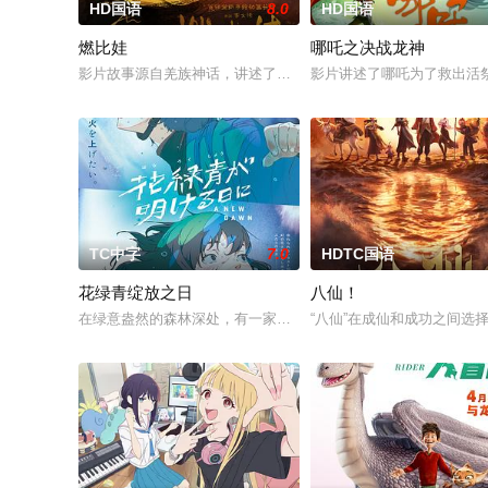
HD国语
8.0
HD国语
燃比娃
哪吒之决战龙神
影片故事源自羌族神话，讲述了一只被人类抚养长大的猴子，追寻母
影片讲述了哪吒为了救出活
TC中字
7.0
HDTC国语
花绿青绽放之日
八仙！
在绿意盎然的森林深处，有一家名为“带刀烟火店”的烟花工厂，
“八仙”在成仙和成功之间选