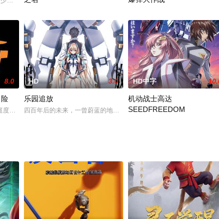
的伽玛能量来颠覆世界，于是收买了浩克的宿敌恶煞，将浩克囚禁在电厂要吸收
）少女时候跟着师傅（达斯汀·霍夫曼 配音）辛苦练功，却始终无法得到师傅的
在实验室里工作的涅被像镰刀一样的东西袭击，身体产生了异变。涅
主人公両津勘吉破天荒的行动引
8.0
HD
3.0
HD中字
10.
冒险
乐园追放
机动战士高达
SEEDFREEDOM
 配音）意外的躲进了一间小木屋避雨。在漆黑的房间里，羊咩和卡滋看不清彼
庭度假。这次冒险是跟随响亮的一家来到苏格兰，在那里他们发现自己是苏格兰
四百年后的未来，一曾蔚蓝的地球黄沙遍野，自然环境极度恶劣。与
C.E.75 ，战斗还在持续着。