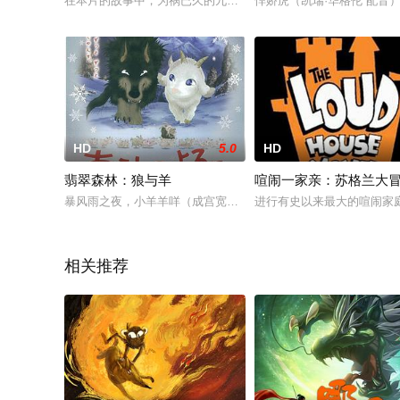
在本片的故事中，为祸已久的九头蛇海蛟集团妄想夺取无敌浩克
悍娇虎（凯瑞·华格伦 配音
HD
5.0
HD
翡翠森林：狼与羊
喧闹一家亲：苏格兰大
暴风雨之夜，小羊羊咩（成宫宽贵 配音）和野狼卡滋（中村狮童
进行有史以来最大的喧闹家
相关推荐