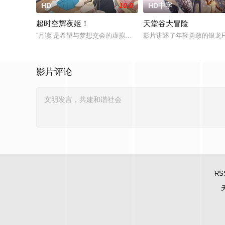
HD
10.0
HD中字
超时空辉夜姬！
天堂谷大冒险
“月读”是希望与梦想交会的虚拟空间，而舞台幕布将缓缓升起，见
影片讲述了年轻勇敢的银龙Fi
影片评论
RS