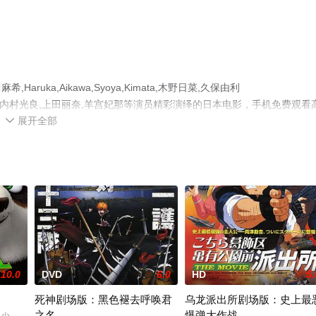
ka,Aikawa,Syoya,Kimata,木野日菜,久保由利
umi,Takayama,内村光良,上田丽奈,羊宫妃那等演员精彩演绎的日本电影，手机免费观看
展开全部
移步至豆瓣电影、电视猫或剧情网等平台了解。

10.0
DVD
6.0
HD
5.
死神剧场版：黑色褪去呼唤君
乌龙派出所剧场版：史上最
之名
爆弹大作战