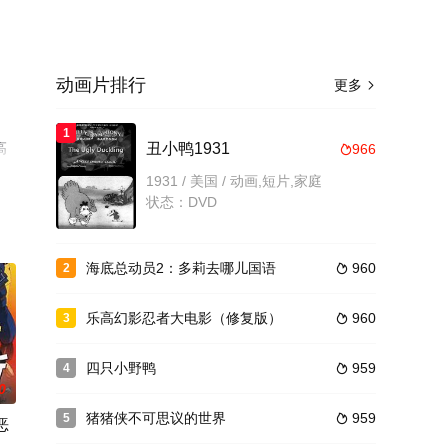
动画片排行
更多

1
高
丑小鸭1931
966

1931 / 美国 / 动画,短片,家庭
状态：DVD
海底总动员2：多莉去哪儿国语
960
2

乐高幻影忍者大电影（修复版）
960
3

四只小野鸭
959
4

0
猪猪侠不可思议的世界
959
5

恶