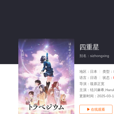
四重星
别名：sizhongxing
地区：
日本
类型：
语言：
日语
状态：
导演：
筱原正宽
主演：
结川麻希,Haruk
更新时间：
2025-03-
在线观看
