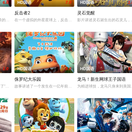
6.0
HD国语
7.0
HD国语
1.
反击者2
灵石觉醒
亲阿勿巴吉（周迅 配音）的足迹，踏上神山探寻“温暖”之谜的旅程。他在“恐
祭的小孩，杀死龙三太子。因而惹怒了龙神，被龙神所伤，断掉一臂。最终在太乙
在一个虚拟的外星星球上，反击者是一个专业的商业机器人拳击运动
影片讲述灵石诞生出的石灵儿，
1.0
HD国语
8.0
HD国语
9.
侏罗纪大乐园
龙马！新生网球王子国语
因小镇重新开发，该工厂被迫面临拆迁，带刀敬太郎已经在这里坚持了四年，代
择了“成团”，在搞钱和搞事业之间选择了“搞事情”？！吕洞宾、钟离权带队，集
故事讲述了一个发生在一亿年前恐龙世纪的故事。影片主角是一只肉
为精进球技，龙马只身来到美国