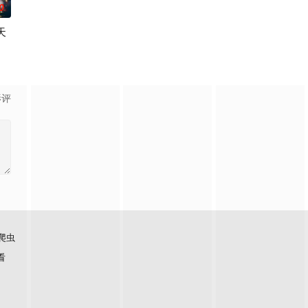
0
天
中生酒
去喜马拉雅山脉寻找着天堂谷——
幸福岛，遭遇了一群可爱的小动物森巴、小帅、静静等，欧野父子克服重重困难
喜欢摩托车的世良真纯一同前往横滨·港未来，参加摩托车庆典“神奈川摩托车循
影评
爬虫
看