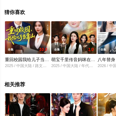
视剧全集就上天堂电影网，更多相关信息可移步至豆瓣电
视剧、电视猫或剧情网等平台了解。
猜你喜欢
10.0
1.0
全集
全集
全集
重回校园我给儿子当靠山
萌宝千里传音妈咪在末世逆天改
八年替身
2025 / 中国大陆 / 路文卓&朱昊谦
2025 / 中国大陆 / 年代穿越
2026 /
相关推荐