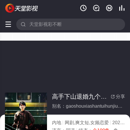






高手下山退婚九个未婚妻(全集)
分享

别名：gaoshouxiashantuihunjiugeweihunqi
内地
网剧,爽文短,女频恋爱
2023
4