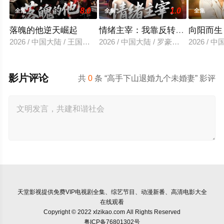
8.0
1.0
全集
全集
全集
落魄的他逆天崛起
情绪主宰：我靠反转人生封神
向阳而生
2026 / 中国大陆 / 王国豪杰＆诗语＆梁辰羽
2026 / 中国大陆 / 罗豪宇＆陈昕乔
2026 /
影片评论
共
0
条 “高手下山退婚九个未婚妻” 影评
天堂影视
提供免费VIP电视剧全集、综艺节目、动漫新番、高清电影大全
在线观看
Copyright © 2022 xlzikao.com All Rights Reserved
粤ICP备76801302号