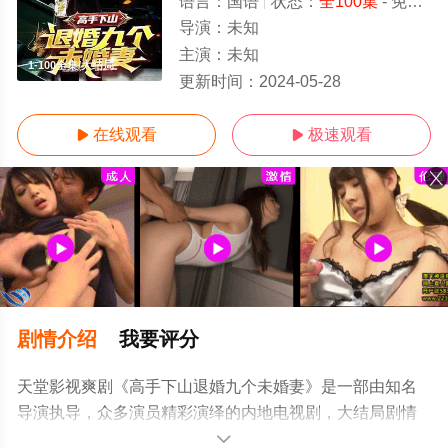
语言：
国语
状态：
全100集
- 免费在线观看
导演：
未知
主演：
未知
1-100全集/大结局
更新时间：
2024-05-28
在线观看
极速观看


剧情介绍
我要评分
天堂影视爽剧《高手下山退婚九个未婚妻》是一部由知名
导演执导，众多演员精彩演绎的内地电视剧，大结局剧情
已揭晓（1-100全集），手机免费观看高清无删减完整版电
