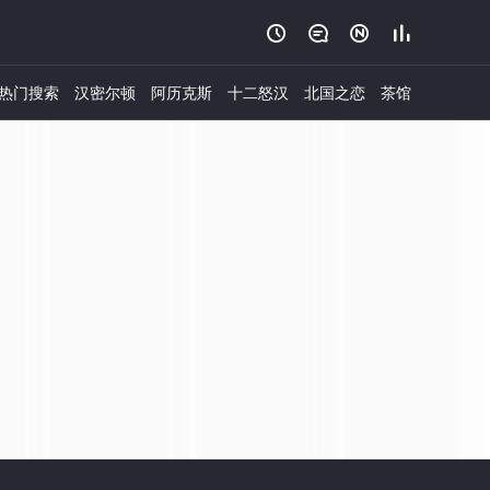




热门搜索
汉密尔顿
阿历克斯
十二怒汉
北国之恋
茶馆