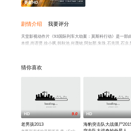
更新HD
剧情介绍
我要评分
天堂影视动作片《93国际列车大劫案：莫斯科行动》是一部由邱
本煜,尚语贤,徐小飒,韩秋池,何晟铭,阿如那,朱珠,石兆琪,
删减完整版电影大全就上天堂电影网，更多相关信息可移步
猜你喜欢
HD
9.0
HD
老男孩2013
海豹突击队大战僵尸201
突击队大战奇妙外星人