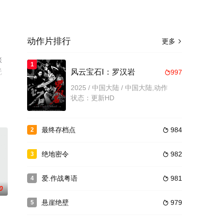
动作片排行
更多

张
1
无
风云宝石Ⅰ：罗汉岩
997

2025 / 中国大陆 / 中国大陆,动作
状态：更新HD
最终存档点
984
2

绝地密令
982
3

爱.作战粤语
981
4

0
悬崖绝壁
979
5
