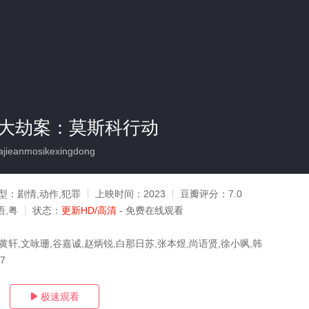
车大劫案：莫斯科行动
jieanmosikexingdong
型：
剧情,动作,犯罪
上映时间：
2023
豆瓣评分：
7.0
语,粤
状态：
更新HD/高清
- 免费在线观看
黄轩,文咏珊,谷嘉诚,赵炳锐,白那日苏,张本煜,尚语贤,徐小飒,韩
17
极速观看
