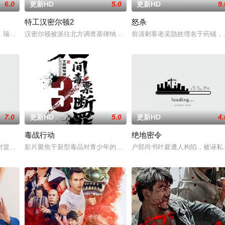
6.0
更新HD
5.0
更新HD
9.
特工汉密尔顿2
怒杀
。然而，他被说服去执行他最擅长的任务——前往波兰找回一个掌握重要信息的
，瑞典攻击潜水员遇害。汉密尔顿，受害者的老友，前往法国土伦军事基地展开
汉密尔顿被派往北方调查基律纳太空项目的间谍行为，同时发现有人
前清刺客老吴隐姓埋名于药铺，
7.0
更新HD
5.0
更新HD
4.
毒战行动
绝地密令
生活。一名科学家被绑架，重要信息面临泄露风险。汉密尔顿决定返回未婚妻身
封篮球梦。为完成病危师兄的嘱托，他接手一支被嘲为“无胜利队”的业余球队。
影片聚焦于新型毒品对青少年的危害，对社会秩序的破坏为主题，旨
户部尚书叶庭遭人构陷，被诬私