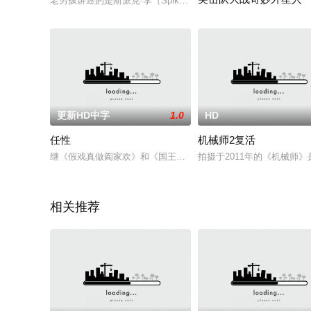
老男孩讲述的是斯派克·李（Spike Lee）将重拍韩国导演朴赞郁（Ch
美国海军海豹部队在研究中心
更新HD中字
1.0
HD
任性
机械师2复活
继《假戏真做阖家欢》和《国王计划》之后，小老虎（Jr NTR）和卡加 
拍摄于2011年的《机械师
相关推荐