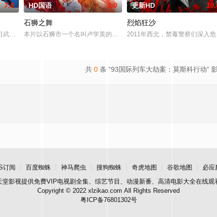
7.0
HD国语
1.0
更新HD
10.
石狮之舞
烈焰狂沙
鲨鱼笼潜水，同时享受奢靡的派对狂欢。然而他们浑然不知，这趟旅程不过是一
习武收废品，做事一根筋的他总被误解。在经历一次重大事件后，被迫加入保健
本片以石狮市一个名叫卢学英的年轻人为主人公，以他的一段人生经
2011年西北，禁毒警察们深
共
0
条 “93国际列车大劫案：莫斯科行动” 
S订阅
百度蜘蛛
神马爬虫
搜狗蜘蛛
奇虎地图
谷歌地图
必应
天堂影视
提供免费VIP电视剧全集、综艺节目、动漫新番、高清电影大全在线观
Copyright © 2022 xlzikao.com All Rights Reserved
粤ICP备76801302号