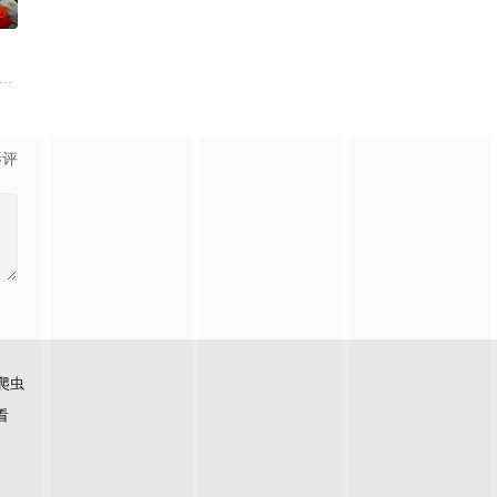
0
场精心布局的
品公司，实现了自我价值体验到社会存在感。后因
历为媒介。讲述了石狮当地非物质文化遗产——石狮狮阵，是如何传承、发展的
入危险境地，与毒贩展开了一场惊心动魄的较量。三年后，杨天追查战友马超遇害
影评
爬虫
看