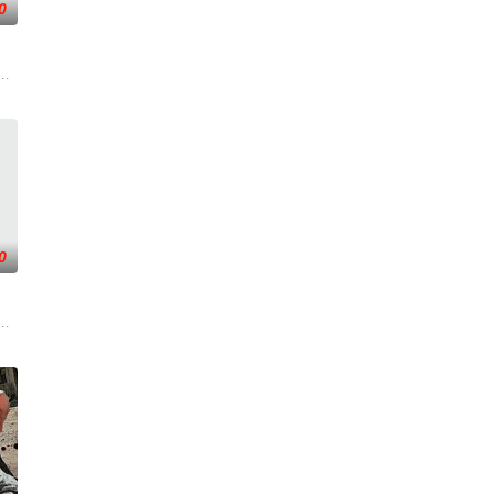
0
瑞典商人。在
调查。他与克里斯汀伪装身份，深入追查案件背景
从瑞典窃取秘密武器材料。他被调至布鲁塞尔担任国防部长保镖，而叛乱分子计
却为守护单亲母女小茜和依依，被迫出手击杀黑帮一伙而暴露身份。幕后黑手
0
边，并计划未
当一群问题少年遇上背负阴影的教练，他们面对
在通过电影让观众意识到毒品的可怕，着重塑造了缉毒警察在危险环境中坚守岗
贪国库银两，身陷囹圄在即，叶庭急召其子叶护相见。叶护心知父亲蒙冤，却