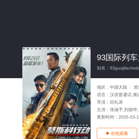
93国际列
别名：93guojiliecheda
地区：
中国大陆
类
语言：
汉语普通话,俄
导演：
邱礼涛
主演：
张涵予,刘德华,
更新时间：
2025-03-
在线观看
