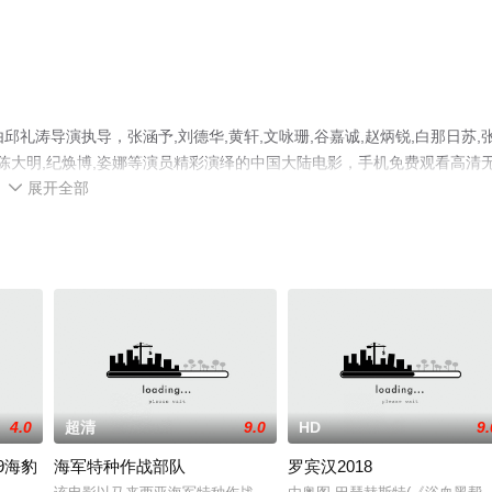
礼涛导演执导，张涵予,刘德华,黄轩,文咏珊,谷嘉诚,赵炳锐,白那日苏,
石凉,陈大明,纪焕博,姿娜等演员精彩演绎的中国大陆电影，手机免费观看高清
展开全部
至豆瓣电影、电视猫或剧情网等平台了解。

4.0
超清
9.0
HD
9.
9海豹
海军特种作战部队
罗宾汉2018