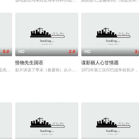
an Wook-park）的2004年戛纳获奖影片《老男孩》（Ol
该电影以马来西亚海军特种作战部队为题材，叙述与该部队相关的故
由奥图·巴瑟赫斯特(《浴血黑
执行最高机密任务，然而科学家们陆续离奇失踪，还有其他生物伺机而动...
5.0
HD
2.0
HD
3.
怪物先生国语
谍影丽人心甘情愿
艾嘉(Kajal Aggarwal )第3次合作。达亚是个孤儿，童年
》是杰森·斯坦森的代表作，该片翻拍自1972年的同名电影，备受动作片影迷的
影片讲述了季末（春夏饰）从小就因为能看见怪物而被视作异类，直
1971年第三次印巴战争前前