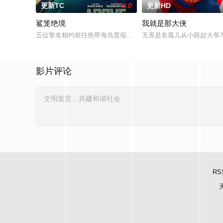
更新TC
9.0
更新HD
鲨笼绝境
我就是那大侠
五位挚友相约前往热带海岛度假，计划在碧蓝海域中体验刺激的
无畏是名孤儿从小跟赵大爷
影片评论
RS