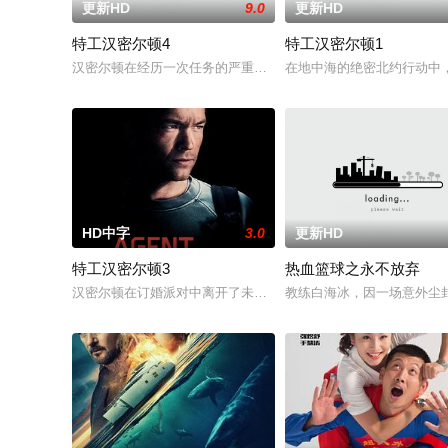
更新HD
9.0
更新HD
特工汉密尔顿4
特工汉密尔顿1
汉密尔顿在经历一次任务的严重后果后，陷入了自我毁灭的状态
在地中海的绝密北约行动中
HD中字
3.0
更新HD
特工汉密尔顿3
热血篮球之永不放弃
汉密尔顿在订婚派对中离开了未婚妻，但他内心仍然渴望过正常
教练白海冰，因一场意外尘