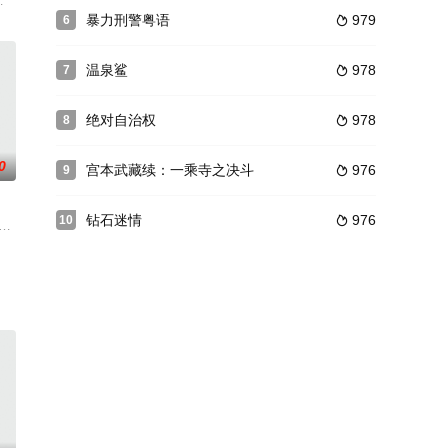
事。该电影的拍摄获得了马来西亚军方的支持，拍摄共耗费一千万令吉。导演称
帮》《黑镜》)执导，艾格顿饰演罗宾汉，剧情将发生在他成为传奇侠盗英雄之前
暴力刑警粤语
979
6

温泉鲨
978
7

绝对自治权
978
8

0
宫本武藏续：一乘寺之决斗
976
9

钻石迷情
976
10

喜爱。目前，《机械师》的续集终于定档，
到有一天邂逅怪物猎人猛哥（余文乐饰），她才发现原来世界上真的有怪物存在
夕，双方局势剑拔弩张，一触即发。这时一位和巴基斯坦军方接触密切，实则为印