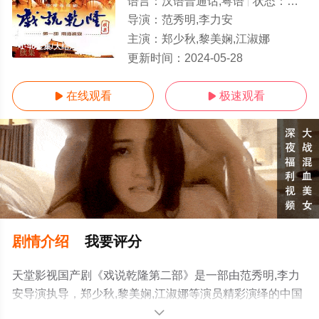
语言：
汉语普通话,粤语
状态：
全40
导演：
范秀明,李力安
主演：
郑少秋,黎美娴,江淑娜
1-40全集/大结局
更新时间：
2024-05-28
在线观看
极速观看


剧情介绍
我要评分
天堂影视国产剧《戏说乾隆第二部》是一部由范秀明,李力
安导演执导，郑少秋,黎美娴,江淑娜等演员精彩演绎的中国
台湾,中国大陆电视剧，大结局剧情已揭晓（1-40全集），
