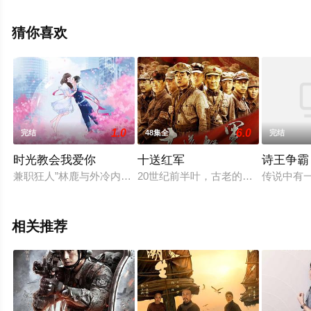
手机免费观看高清无删减完整版电视剧全集就上天堂电影
网，更多相关信息可移步至豆瓣电视剧、电视猫或剧情网
猜你喜欢
等平台了解。
1.0
6.0
完结
48集全
完结
时光教会我爱你
十送红军
诗王争霸
兼职狂人”林鹿与外冷内热男总裁时敛森之间的故事。带着“钱罐子
20世纪前半叶，古老的华夏大地经
传说中有
相关推荐