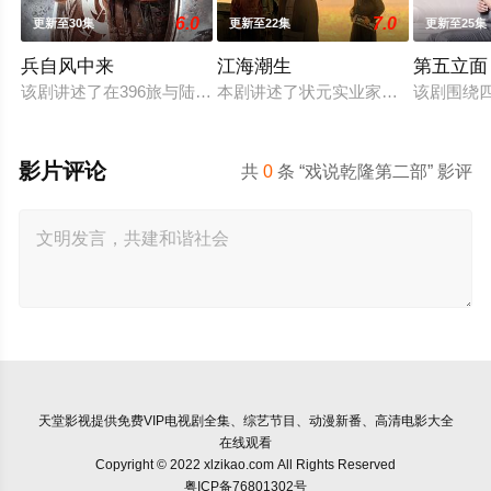
6.0
7.0
更新至30集
更新至22集
更新至25集
兵自风中来
江海潮生
第五立面
该剧讲述了在396旅与陆军步兵学院联合举办的小型军事演习中
本剧讲述了状元实业家张謇创办大生
该剧围绕
影片评论
共
0
条 “戏说乾隆第二部” 影评
天堂影视
提供免费VIP电视剧全集、综艺节目、动漫新番、高清电影大全
在线观看
Copyright © 2022 xlzikao.com All Rights Reserved
粤ICP备76801302号