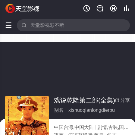






戏说乾隆第二部(全集)
分享

别名：xishuoqianlongdierbu
中国台湾,中国大陆
剧情,古装,国产
1