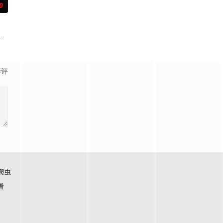
0
事业和错综复
体外，还将设置家禽、鲜蔬、河鲜等不同餐厅区
体能、精神力、战略战术的生存类真人秀。第二季有金钟国担任主持人和来自韩国
影评
爬虫
看