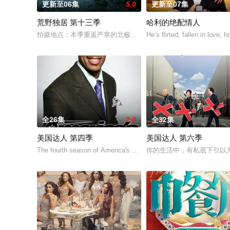
更新至06集
5.0
更新至07集
荒野独居 第十三季
哈利的绝配情人
拍摄地点：本季重返严寒的北极圈，拍摄地位于加拿大西北地区阿克
He’s flirted, fallen in love,
全26集
2.0
全32集
美国达人 第四季
美国达人 第六季
The fourth season of America's Got Talent, an American televisi
你的生活中，有私底下引以为豪，