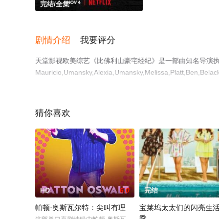
完结/全集
剧情介绍
我要评分
天堂影视欧美综艺《比佛利山豪宅经纪》是一部由知名导演
Mauricio,Umansky,Alexia,Umansky,Melissa,Platt,Ben,Belack
Zvi,Allie,Lutz,Rosenberger,Jon,Graum
综艺节目就上天堂电影网，更多相关信息可移步至豆瓣综艺
猜你喜欢
HD
6.0
完结
帕顿·奥斯瓦尔特：尖叫有理
宝莱坞太太们的闪亮生
季