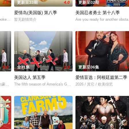
2.0
更新至33期
4.0
更新至02期
1.
爱情岛(美国版) 第八季
美国忍者勇士 第十八季
拉维克（Aklavik）附近的理查森山脉，这里是灰熊、狼群和驼鹿的栖息地
 hooked up, and broken up. He’s even pro
暂无剧情简介
Are you ready for another obsta
9.0
全31集
1.0
更新至06集
6.
美国达人 第五季
爱情盲选：阿根廷篇第二季
on
却不敢拿出来显的绝活吗？NBC从今年6月21日起开始播出一部选秀节目——Ameri
The fifth season of America's Got Talent, an American television
2026 / 其它 / 欧美综艺