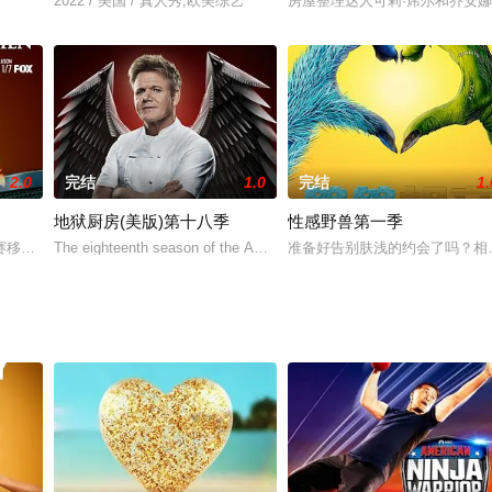
上了年纪的坏处、失败的居家隔离规划，以及太太变成女武神的那一天。
2022 / 美国 / 真人秀,欧美综艺
房屋整理达人可莉·席尔和乔安
片,真人秀,欧美综艺
2.0
完结
1.0
完结
1.
地狱厨房(美版)第十八季
性感野兽第一季
部真人秀系列中占据了中心位置，她平衡了工作、娱乐和她著名的家庭。
赛移师拉斯维加斯开始了，谁能笑到最后赢得终极大奖——戈登拉姆齐地狱厨房
The eighteenth season of the American competitive reality television
准备好告别肤浅的约会了吗？相