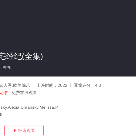
宅经纪(全集)
ijingji
真人秀,欧美综艺
上映时间：
2022
豆瓣评分：
4.0
完结
- 免费在线观看
sky,Alexia,Umansky,Melissa,P
28
极速观看
