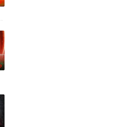
0
。参赛
cle course? American Ninja Warrior has
0
ca’s Got Tale