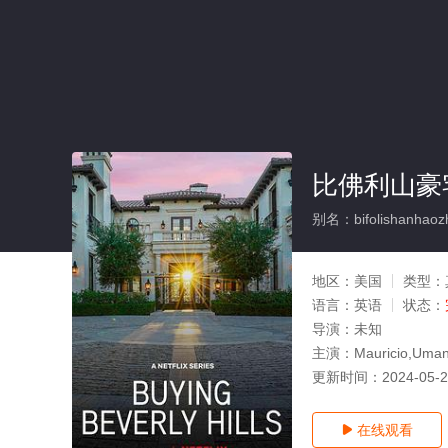
比佛利山豪
别名：bifolishanhaozha
地区：
美国
类型：
语言：
英语
状态：
导演：
未知
主演：
Mauricio,Uman
更新时间：
2024-05-
在线观看
