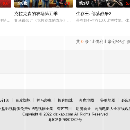
6.0
全8集
8.0
第3期
5.
克拉克森的农场第五季
生存王: 部落战争2
们有着深厚的社区根基，家族世代传承。他们拥有充满抱负的人生、蒸蒸日上的
南洋拾光”的氛围中，打造一家独具风格特色的田园餐厅。内容场景上，除餐厅本
亚马逊续订《克拉克森的农场》第五季。
是在野外生存10天比拼技能、
共
0
条 “比佛利山豪宅经纪” 
S订阅
百度蜘蛛
神马爬虫
搜狗蜘蛛
奇虎地图
谷歌地图
必应
天堂影视
提供免费VIP电视剧全集、综艺节目、动漫新番、高清电影大全在线观
Copyright © 2022 xlzikao.com All Rights Reserved
粤ICP备76801302号