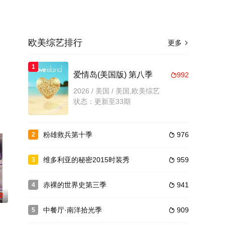
欧美综艺排行
更多

1
爱情岛(美国版) 第八季
992

整版
2026 / 美国 / 美国,欧美综艺
状态：更新至33期
粉雄救兵第十季
976
2

维多利亚的秘密2015时装秀
959
3

赤裸的世界史第三季
941
4

0
中餐厅·南洋拾光季
909
5
