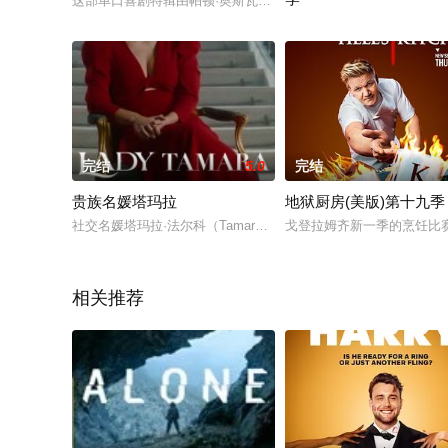
这部单口喜剧特辑由帕顿·奥斯瓦尔特自导自演，在台上随兴畅聊
2022 / 印度 / 爱情,纪录
完结
5.0
完结
贵族名媛塔玛拉
地狱厨房(美版)第十九季
社交名媛塔玛拉·法尔科（Tamara Falcó）的迷人生活在这
戈登拉姆齐新一季的烹饪比
相关推荐