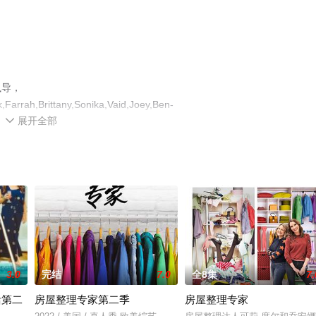
执导，
,Farrah,Brittany,Sonika,Vaid,Joey,Ben-
展开全部
an,Br等演员精彩演绎的美国综艺，大结局剧情已揭晓（完结），手机免费观看高清无删减完

、电视猫或剧情网等平台了解。
3.0
完结
7.0
全8集
7.
活第二
房屋整理专家第二季
房屋整理专家