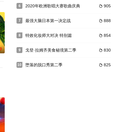
娜·泰普林来到明星家中，整理一个个杂乱的房间，改变一个个无序的生活。
2020年欧洲歌唱大赛歌曲庆典
905
6

最强大脑日本第一决定战
888
7

特效化妆师大对决 特别篇
854
8

0
戈登·拉姆齐美食秘境第二季
830
9

堕落的脱口秀第二季
825
10

餐厅太浩湖店的主厨职位？
亲节目《兽兽相亲》打破了以往以貌取人的原则，利用不可思议的先进易容技