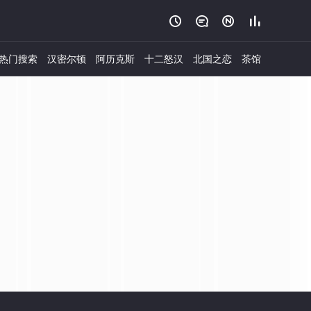




热门搜索
汉密尔顿
阿历克斯
十二怒汉
北国之恋
茶馆