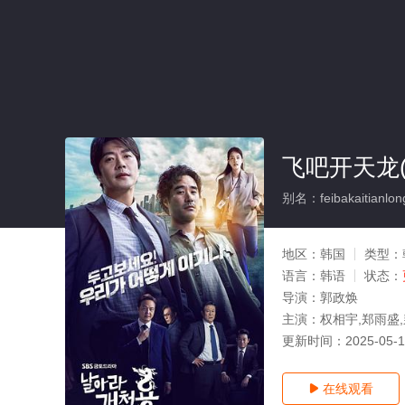
飞吧开天龙(
别名：feibakaitianlon
地区：
韩国
类型：
语言：
韩语
状态：
导演：
郭政焕
主演：
权相宇,郑雨盛,
更新时间：
2025-05-
在线观看
