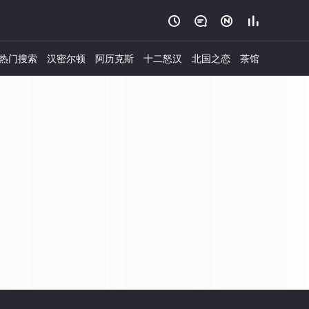




热门搜索
汉密尔顿
阿历克斯
十二怒汉
北国之恋
茶馆