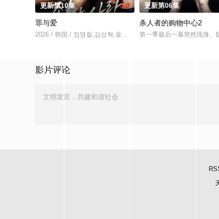
更新第10集
3.0
更新第06集
罪与爱
杀人者的购物中心2
2026 / 韩国 / 정명철,김성혁,金贤叙,정현웅
第一季最后一幕突然现身、疑
影片评论
RS