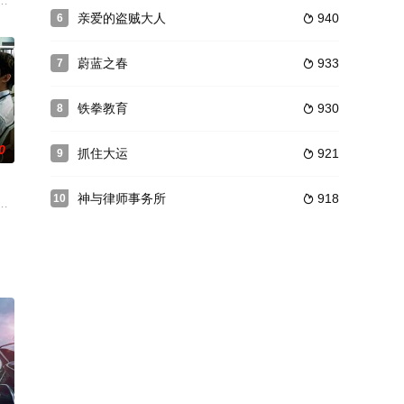
命威胁时
的天才陶艺师，而则将饰演原本有着令人羡慕的工
的生命而绝望而优雅的复仇故事。
听妈妈话的女儿安娜（徐玄饰）和一直对女儿很强势的妈妈美英（李智贤饰）
亲爱的盗贼大人
940
6

蔚蓝之春
933
7

铁拳教育
930
8

0
抓住大运
921
9

神与律师事务所
918
10

恋爱播放列
喜剧，描绘那些活到人生50%的50多岁“专
的连锁杀人案之后，揭开隐藏的秘密的故事。
崎》，讲述泡沫经济崩盘后，在金融当局转换既有政策的物欲横流的时代里，