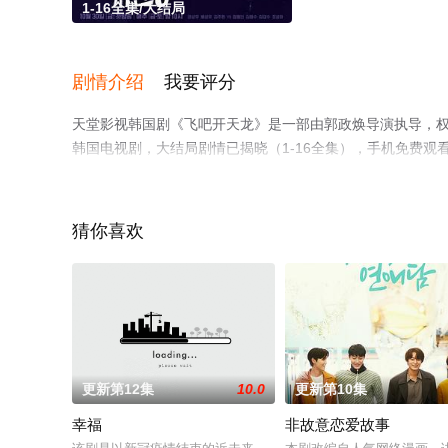
1-16全集/大结局
剧情介绍
我要评分
天堂影视韩国剧《飞吧开天龙》是一部由郭政焕导演执导，权相宇
韩国电视剧，大结局剧情已揭晓（1-16全集），手机免费
瓣电视剧、电视猫或剧情网等平台了解。
猜你喜欢
更新第12集
10.0
更新第10集
幸福
非故意恋爱故事