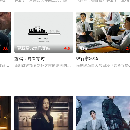
病流行的假设下,直接展现人类的欲望和恐怖,那些被赋予意义的价值们在受到生
讲述了从谎言开始的一段关系发展为真爱的故事，车瑞元将饰演突然间失去踪迹
讲述了一对男女为夺回正义、隐藏的真相以及被巨大权力践踏而失去
《你好，德古拉》讲述了一直很
9.0
更新至32集已完结
4.0
完结
1.
游戏：向着零时
银行家2019
谜团的佑赫相遇而展开的推理幻想罗曼史。主演阵容为文彬（ASTRO）、《
命魅力的三位大叔，在命运的推动下再度行动的故事。这是一部贴近现实的动作
该剧讲述能看到死之前的瞬间的预言家，和重案组刑警，被卷入可疑
该剧改编自人气日漫《监查役野