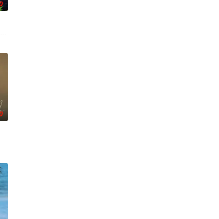
0
关系，能发
算小事的惊人秘密后，展开了一连串失控的连锁
对冷酷的偏见和命运，重新找回自己人生的女性故事。
 饰）华丽回归，完美蜕变为成熟专业的刑警，继续以财力同实力展开查案历险
0
开始执
 7일 스포티비뉴스 취재에 따르면, 박진희는 KBS 새