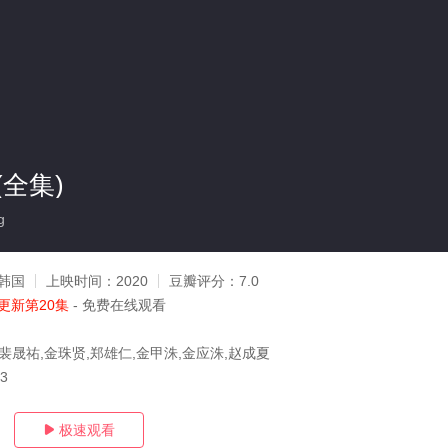
全集)
g
韩国
上映时间：
2020
豆瓣评分：
7.0
更新第20集
- 免费在线观看
裴晟祐,金珠贤,郑雄仁,金甲洙,金应洙,赵成夏
13
极速观看
