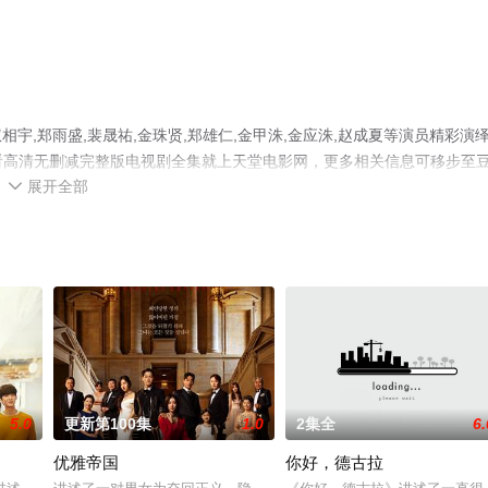
,郑雨盛,裴晟祐,金珠贤,郑雄仁,金甲洙,金应洙,赵成夏等演员精彩演
观看高清无删减完整版电视剧全集就上天堂电影网，更多相关信息可移步至
展开全部

5.0
更新第100集
1.0
2集全
6.
优雅帝国
你好，德古拉