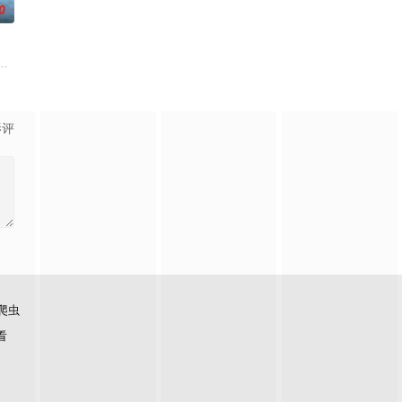
0
）将如何联手反击？一切未解之谜都将揭晓。
实环境的人是一名少女和一个记者。具有强力神技的少女和透辟公理感爆棚的新
一个梦想都无所畏惧的十几岁，被现实挡住而受挫的二十几岁，像变成那样的
影评
爬虫
看