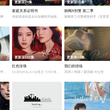
2.0
更新至24集
9.0
更新至01集
6.
家庭关系证明书
财阀X刑警 第二季
张泰河（丁海寅 饰）家中，对方还自称是她的男友。这段剪不断理还乱的棘手
钱的网红夫妇，与他们正陷入泥淖般离婚诉讼的医师邻居。两对夫妻卷入连外遇都
本剧讲述的是从出生瞬间开始就被打上家庭崩溃烙印的一个孩子和面
财阀富三代警察陈利手（安普贤
3.0
更新至102集
6.0
更新第04集
1.
红色珍珠
我们的排练
，还很怕婆婆，真实身份却是4年前突然隐退的杀手“翠鸟”。产假结束后，她又
尹仲勋,申正允,尹多英,金惠玉,鲜于在德,尹多勋,文喜京,李商淑,郑孝彬,李家豪,郑永琡
[스포티비뉴스=강효진 기자] 배우 박진희가 본격 컴백 활동에 나선다.
2026 / 韩国 / 梁洪硕,박성현