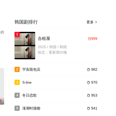
韩国剧排行
更多

绎的
1
豆
合租屋
999

2025 / 韩国 / 韩国
状态：更新第03集
宇宙面包店
982
2

S-line
970
3

冬日恋歌
953
4

0
涨潮时接吻
941
5
