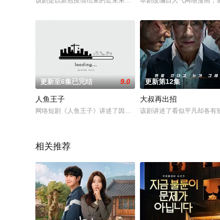
该剧是以新冠疫情结束的近未来为背景的电视剧,新型感染病狂人
本剧改编自人气网络漫画，
更新至6集已完结
9.0
更新第12集
人鱼王子
大叔再出招
网络短剧《人鱼王子》讲述了因为去江原道毕业旅行的惠利和充满
该剧讲述了看似平凡却各有致
相关推荐