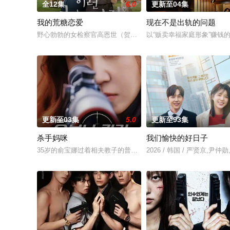
全12集
6.0
更新至04集
我的荒糖恋爱
现在不是出轨的问题
野心勃勃的女检察官高恩世（贺营 饰）意外失忆，住进拳击教练
以“贩卖幸福家庭形象”赚
更新至03集
5.0
更新至93集
杀手妈咪
我们愉快的好日子
35岁的俞宝娜过着相夫教子的普通生活。表面上她看起来温顺和善
2026 / 韩国 / 严贤京,