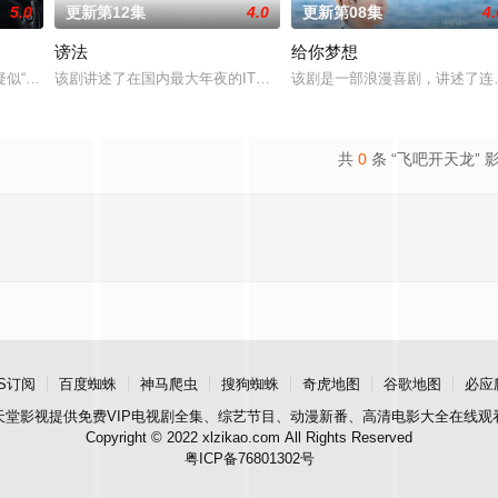
5.0
更新第12集
4.0
更新第08集
4.
谤法
给你梦想
似“死而复生”的郑进湾（李栋旭 饰）究竟藏身何方？他和郑智安（金慧峻 饰
该剧讲述了在国内最大年夜的IT企业里存在着一个恶神。唯一知道真
该剧是一部浪漫喜剧，讲述了连
共
0
条 “飞吧开天龙” 
S订阅
百度蜘蛛
神马爬虫
搜狗蜘蛛
奇虎地图
谷歌地图
必应
天堂影视
提供免费VIP电视剧全集、综艺节目、动漫新番、高清电影大全在线观
Copyright © 2022 xlzikao.com All Rights Reserved
粤ICP备76801302号