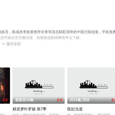
演执导，陈成杰李政黄艳萍全青等演员精彩演绎的中国大陆动漫，手机免
信息可移步至豆瓣动漫、电视猫或剧情网等平台了解。
展开全部

5.0
更新至26集
2.0
共15集,完结
6.
精灵梦叶罗丽 第7季
医妃当道