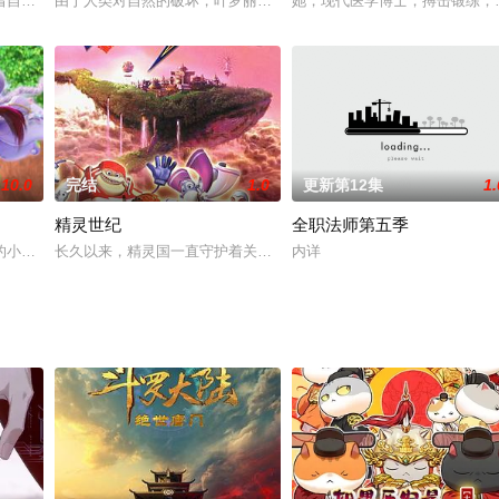
归尘、姬野、羽然等不谙世事的少年历经磨砺与坎坷，执着奋斗，携手互助，成
着自己的故事，承载了许多年，无人倾听。因为，它们都不会说话…….默然等待
由于人类对自然的破坏，叶罗丽仙境的冰公主已经开始消失了……冰
她，现代医学博士，搏击锻练，
10.0
完结
1.0
更新第12集
1.
精灵世纪
全职法师第五季
祖母赠予给她一枚玉佩，叮嘱她必然不克不及离身，没想到这玉佩在关头时刻能
的小女生。一天放学后，她无意中获得一本神奇的花语星卡笔记，通过这本笔记
长久以来，精灵国一直守护着关乎人类存亡的生命之源宝石。可是，
内详