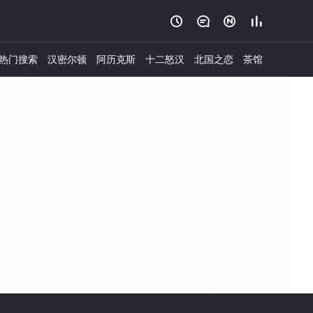




热门搜索
汉密尔顿
阿历克斯
十二怒汉
北国之恋
茶馆