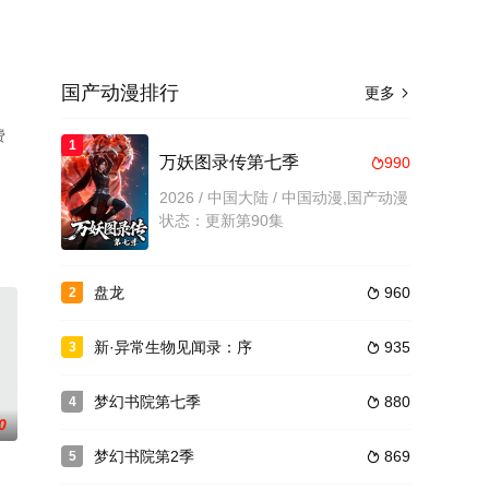
国产动漫排行
更多

费
1
万妖图录传第七季
990

2026 / 中国大陆 / 中国动漫,国产动漫
状态：更新第90集
盘龙
960
2

新·异常生物见闻录：序
935
3

梦幻书院第七季
880
4

0
梦幻书院第2季
869
5
