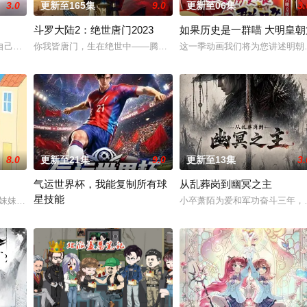
3.0
更新至165集
9.0
更新至06集
3.
斗罗大陆2：绝世唐门2023
如果历史是一群喵 大明皇朝
的家人朋友们，他们在日常琐事中脑洞大开，以充满趣味的方式应对生活琐事或
自己精心打造的数字世界时，他原本以为能在这片熟悉的地方游刃有余。然而，
你我皆唐门，生在绝世中——腾讯视频《斗罗大陆绝世唐门》动画正
这一季动画我们将为您讲述明朝
8.0
更新至21集
9.0
更新至13集
3.
气运世界杯，我能复制所有球
从乱葬岗到幽冥之主
星技能
力荼毒人间，捕蛇者许应因看不惯为幽界卖命的草头神欺压百姓，反抗犯下弑神
妹妹"一跃成为肩负责任的"大姐姐"，而乔治从集万千宠爱于一身的"
小卒萧陌为爱和军功奋斗三年，
平行世界，足球胜负直接绑定国运。Z国连年战败，国运衰微，民生凋