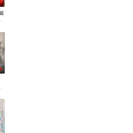
0
篇
难题，碰撞出
令他震惊的是，游戏中强大无比的魔王苏夜不知为
式启动！
前期的故事。明朝从元末乱世中浴火而生的大一统王朝，可在建国初期就面临
0
之罪，又出手
却被恋人柳莺儿与将军之子赵昊联手背叛，残忍杀害后抛尸乱葬岗。濒死之际，
敝。穿越成国足替补的林锋绑定“球星技能复刻”系统，可复制众多传奇球星的