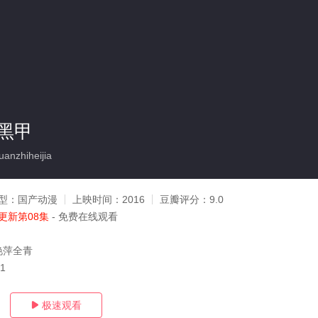
黑甲
nzhiheijia
型：
国产动漫
上映时间：
2016
豆瓣评分：
9.0
更新第08集
- 免费在线观看
艳萍全青
31
极速观看
