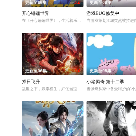
更新至66集
5.0
更新至09集
开心锤锤世界
游戏BUG修复中
在《开心锤锤世界》，生活着乐观善良的少年锤锤和他性格各异
当游戏策划江城突然被拉进
更新至06集
6.0
更新至05集
择日飞升
小猪佩奇 第十二季
乱世之下，妖祟横生，奸佞当道。又值幽界入侵，人、幽两界势
当佩奇从家中备受呵护的"小