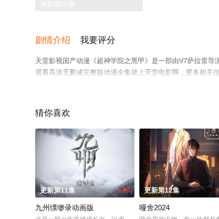
更新第08集
剧情介绍
我要评分
天堂影视国产动漫《超神学院之黑甲》是一部由V7萨拉雷导
观看高清无删减完整版动漫全集就上天堂电影网，更多相关
猜你喜欢
更新第11集
4.0
更新第12集
九州缥缈录动画版
哑舍2024