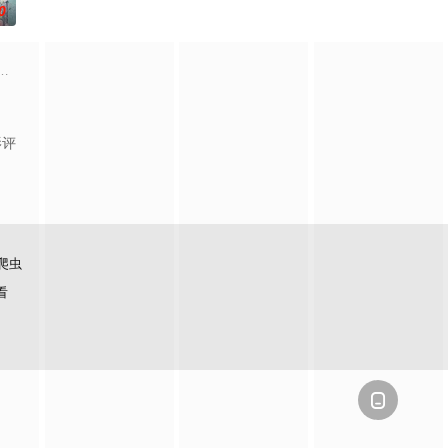
0
辕门宗主岳
，借助神霄宫主曲红颜对自己的爱慕，布下惊天大
『花仙子』全新动画 新作将继承经典、结合潮流、呈现崭新的花仙子世界。
影评
爬虫
看
