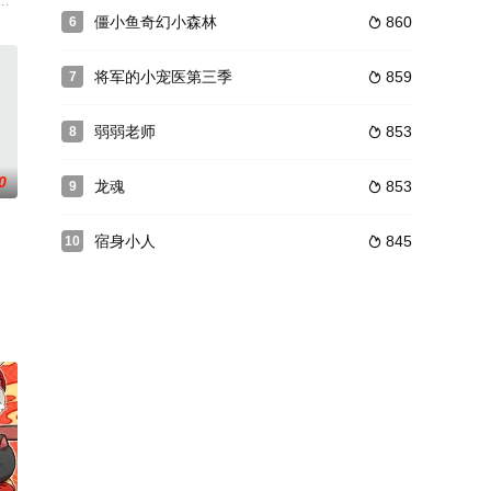
长成熟，并
千年，只是为了在此刻相遇。从一个叫“哑舍”
公主来到人类世界，决心更正历史的过错。另一边，辛灵仙子能复活吗？还会有
更生在十一岁小女孩身体里，成了谢家长女，却与至亲之人展开一场没有刀光
僵小鱼奇幻小森林
860
6

将军的小宠医第三季
859
7

弱弱老师
853
8

0
龙魂
853
9

宿身小人
845
10

救她人命。
,桃子发现了世间存在一种诞生于自然界的精灵。
邪恶的黑暗精灵觊觎宝石拥有的强大力量，他们召唤了可怕的恶魔，占领了精灵