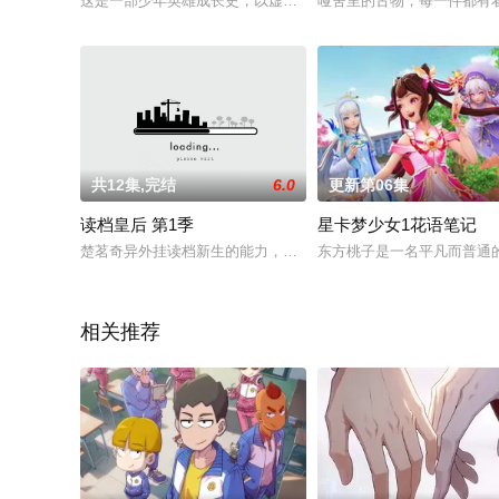
这是一部少年英雄成长史，以虚拟的“九州”世界为背景，讲述吕
哑舍里的古物，每一件都有
共12集,完结
6.0
更新第06集
读档皇后 第1季
星卡梦少女1花语笔记
楚茗奇异外挂读档新生的能力，从此开端险象环生的宫斗之路。
东方桃子是一名平凡而普通
相关推荐