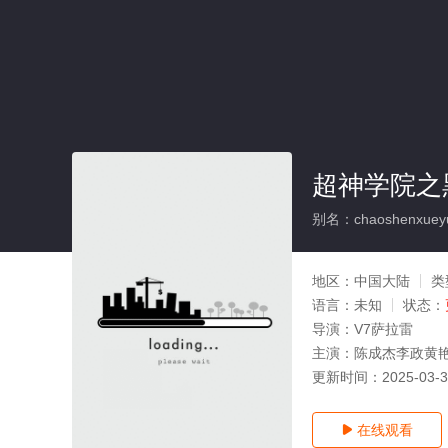
超神学院之
别名：chaoshenxueyua
地区：
中国大陆
类
语言：
未知
状态：
导演：
V7萨拉雷
主演：
陈成杰李政黄
更新时间：
2025-03-
在线观看
