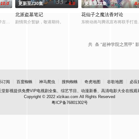
10.0
更新至730集
6.0
更新至22集
8.
北派盗墓笔记
花仙子之魔法香对论
溪沙、赤霞峰、风吟山庄、无尘岛、轩辕门五大宗门共同守护，仙道昌盛。可轩
帝古飞扬被世界规则所限，修为困在九天武帝境多年，难以突破。为了摆脱困境
剧情简介暂缺，敬请期待。
东映动画与腾讯宣布将联手打造
共
条 “超神学院之黑甲” 
S订阅
百度蜘蛛
神马爬虫
搜狗蜘蛛
奇虎地图
谷歌地图
必应
天堂影视
提供免费VIP电视剧全集、综艺节目、动漫新番、高清电影大全在线观
Copyright © 2022 xlzikao.com All Rights Reserved
粤ICP备76801302号