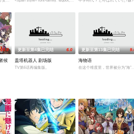
加菜盐野安莉榎本温子水野理纱
<span style='font-family: &quot;Helvetica Neue&quot;, Helv
中学時代“?”と呼ばれていた?
员·舞菜而献上人生的狂热偶像宅。绘里飘身上穿的，是高中时代的红色运动衫。绘
10.0
更新至第4集已完结
6.0
更新至第13集已完结
9.
者候
盖塔机器人 剧场版
海物语
TV第6话再编集版。
在这个维度里，世界被分为“海”
她又时不时地用俄语向他表露心意……而这些话语从未被政近错过。原来，政近
召唤到位于异世界的库莱洛德魔法国，由于他的能力只相当于一般市民，所以被