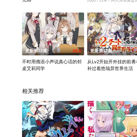
2008 / 日本 / 阿久津
住在冈山县的绘里飘，是为了小型地下偶像“Cham Jam”的成
更新第12集
10.0
更新第12集
不时用俄语小声说真心话的邻
从Lv2开始开外挂的前勇
桌艾莉同学
补过着悠哉异世界生活
坐在久世政近邻桌的艾莉同学，看政近的目光总是很冷淡。然而
巴那萨以勇者候补的身分被
相关推荐