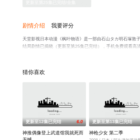
更新至第25集已完结/全集
剧情介绍
我要评分
天堂影视日本动漫《枫叶物语》是一部由石山タカ明石塚敦
结局剧情已揭晓（更新至第25集已完结），手机免费观看高
漫、电视猫或剧情网等平台了解。
猜你喜欢
更新至12集已完结
6.0
更新至第13集已完结
神推偶像登上武道馆我就死而
神枪少女 第二季
无憾