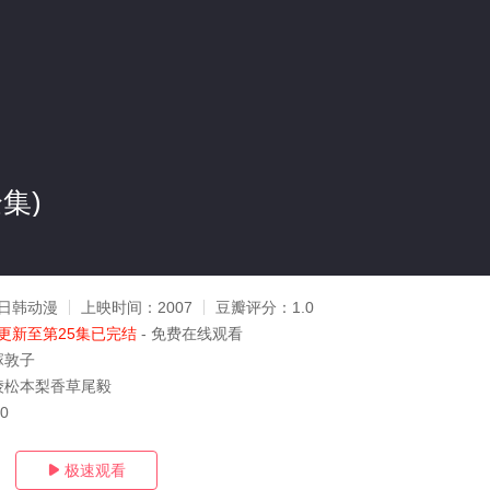
集)
日韩动漫
上映时间：
2007
豆瓣评分：
1.0
更新至第25集已完结
- 免费在线观看
塚敦子
绫松本梨香草尾毅
20
极速观看
