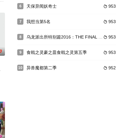
森?花は、?分を変えるため、?由な校?の?美津?校に?学した。同じクラスで隣
天保异闻妖奇士
953
6

里
我想当第5名
953
7

乌龙派出所特别篇2016：THE FINAL 两津勘吉最后的一天
953
8

0
食戟之灵豪之皿食戟之灵第五季
953
9

异兽魔都第二季
952
10

和“空”两大空间，在海中居住着被称为“海人”的古老民族，在幽暗宁静的海底
其实有着母语
烙上了失格勇者的烙印。结果发生失误造成巴那萨