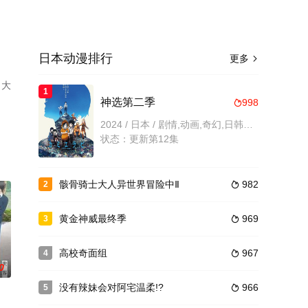
日本动漫排行
更多

，大
1
神选第二季
998

2024 / 日本 / 剧情,动画,奇幻,日韩动漫
状态：更新第12集
骸骨骑士大人异世界冒险中Ⅱ
982
2

黄金神威最终季
969
3

高校奇面组
967
4

0
没有辣妹会对阿宅温柔!?
966
5
