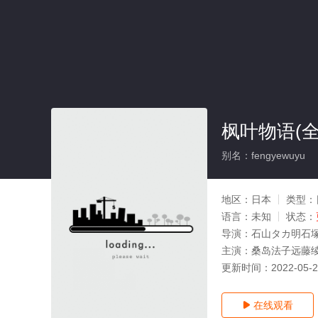
枫叶物语(全
别名：fengyewuyu
地区：
日本
类型：
语言：
未知
状态：
导演：
石山タカ明石
主演：
桑岛法子远藤
更新时间：
2022-05-
在线观看
