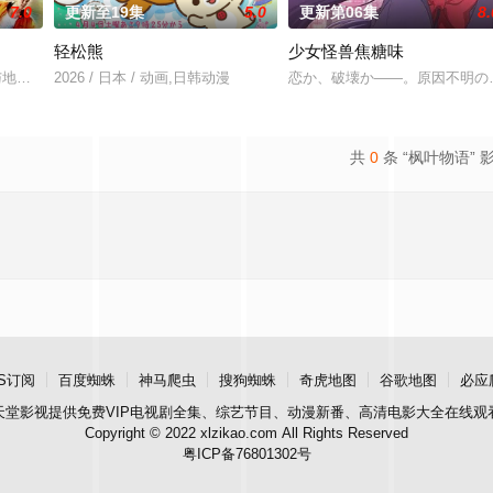
7.0
更新至19集
5.0
更新第06集
8.
轻松熊
少女怪兽焦糖味
多了四个弟弟，令她大为震惊！虽然她全力想与新家人打好关系，但长男·源的
这颗与地球极其相似的星球，某日遭到了来自外星的宇宙怪兽袭击 在星球崩毁、
2026 / 日本 / 动画,日韩动漫
恋か、破壊か――。原因不明の
共
0
条 “枫叶物语” 
S订阅
百度蜘蛛
神马爬虫
搜狗蜘蛛
奇虎地图
谷歌地图
必应
天堂影视
提供免费VIP电视剧全集、综艺节目、动漫新番、高清电影大全在线观
Copyright © 2022 xlzikao.com All Rights Reserved
粤ICP备76801302号