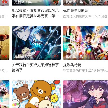
9.0
更新至06集
2.0
更新至06集
7.
地狱模式～喜欢速通游戏的玩
你们先走我断后
家在废设定异世界无双～第二
质，从旁协助知名灵能力者·神威除灵。 拥有压倒性灵力的神威，除灵方式却是
漫画，尤其是 ☆野0 的《机器太与狸太》。国文老师手岛斥责她是浪费生命、
面对庞大的魔神大军，为了回避
季
在无名网络游戏的世界中，转生到最高难度“地狱模式”的前废人玩家
9.0
更新至17集
7.0
更新至06集
6.
关于我转生变成史莱姆这档事
提欧奥特曼
第四季
多香去世以后，留下了价值20亿日圆的丰厚遗产和一封遗书。在遗书中他宣布
宇宙某处的行星“H12” 这颗
他所收到的唯一奖励就只有——广阔的领地。与生活在当地的鬼人族少女‧阿尔
举办开国祭并与各国缔结邦交的魔国联邦，开始朝着实现人类与魔物