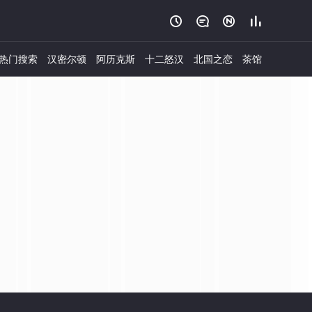




热门搜索
汉密尔顿
阿历克斯
十二怒汉
北国之恋
茶馆