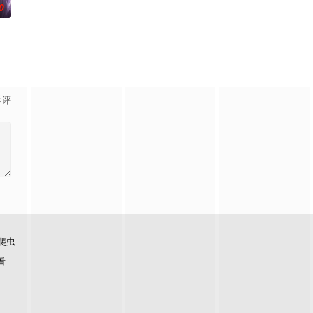
0
态度却异常
走向灭亡之际，一名外星人独自逃往了地球
病に悩まされている女子高生・赤石黒絵（クロエ）。不器用で人との交流を
影评
爬虫
看