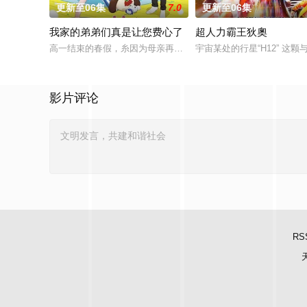
更新至06集
7.0
更新至06集
我家的弟弟们真是让您费心了
超人力霸王狄奧
高一结束的春假，糸因为母亲再婚而搬家。但让她没想到的是，竟
宇宙某处的行星“H12” 
影片评论
RS