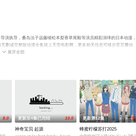
子导演执导，桑岛法子远藤绫松本梨香草尾毅等演员精彩演绎的日本动漫
清无删减完整版动漫全集就上天堂电影网，更多相关信息可移步至豆瓣动
展开全部

8.0
更新至4集已完结
10.0
更新第12集
9.
神奇宝贝 起源
蜂蜜柠檬苏打2025