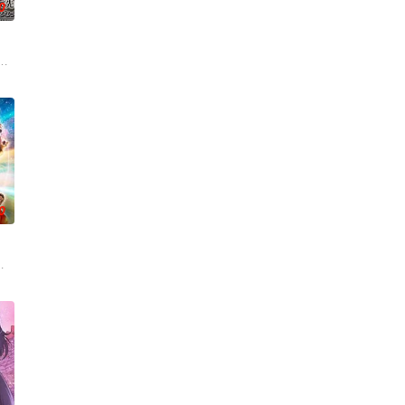
0
前所未见
声称漫画都是虚构，在没收漫画后，手岛指出漫
全灭危机，勒库对伙伴们说出「这边交给我，你们先走吧！」， 一个人殿后对
少年亚莲。没有攻略本，没有论坛。连练级都是赌上性命——面对如此绝望的环
0
，只有以“盲饮”方式猜中他指定的十二瓶顶级
与地球极其相似的星球，某日遭到了来自外星的宇宙怪兽袭击 在星球崩毁、走向
娜相遇后，
能够共同生活的世界「人魔共荣圈」迈进。跨越种族之间的隔阂，携手走向繁荣