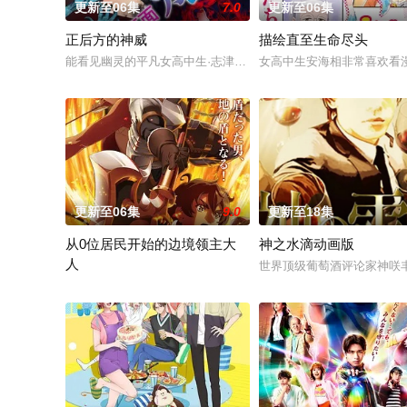
更新至06集
7.0
更新至06集
正后方的神威
描绘直至生命尽头
能看见幽灵的平凡女高中生·志津香，利用容易吸引幽灵的特殊体
女高中生安海相非常喜欢看
更新至06集
9.0
更新至18集
从0位居民开始的边境领主大
神之水滴动画版
人
世界顶级葡萄酒评论家神咲丰
因长期在战争中活跃，而被称为〝救国英雄〞的男人——迪亚斯。