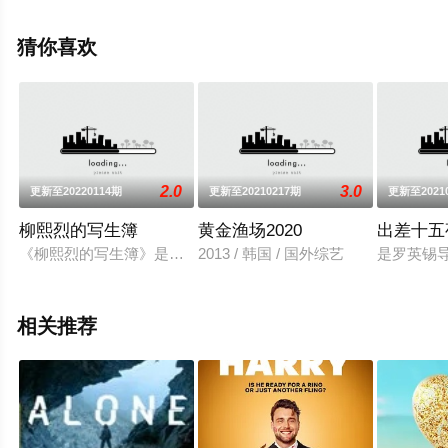
豆瓣综艺、电视猫或剧情网等平台了解。
猜你喜欢
2.0
3.0
更新至20220114期
更新至20210217期
更新至20210
柳熙烈的写生簿
黄金渔场2020
出差十五
《柳熙烈的写生簿》是一档音乐谈话类节目，每期都有才华横溢
2013 / 韩国 / 国外综艺
是罗英锡
相关推荐