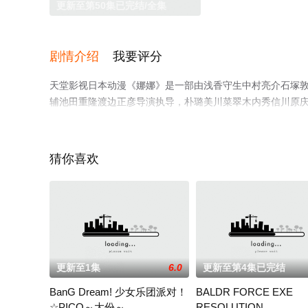
更新至第50集已完结/全集
剧情介绍
我要评分
天堂影视日本动漫《娜娜》是一部由浅香守生中村亮介石塚
辅池田重隆渡边正彦导演执导，朴璐美川菜翠木内秀信川原庆
结），手机免费观看高清无删减完整版动漫全集就上天堂电
猜你喜欢
更新至1集
6.0
更新至第4集已完结
BanG Dream! 少女乐团派对！
BALDR FORCE EXE
☆PICO～大份～
RESOLUTION