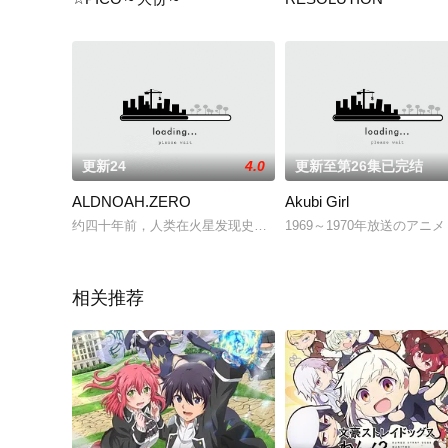
在少女乐队们之间，不为人熟知的那个圣地——livehouse「CiR
这是个网络覆盖着世界，情
更新24
4.0
更新至第26集已完结
ALDNOAH.ZERO
Akubi Girl
约四十年前，人类在火星发现史前文明“Aldnoah”科技。伴随
1969～1970年放送の
相关推荐