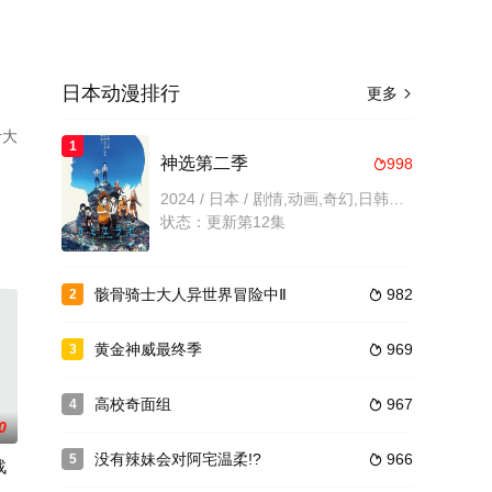
日本动漫排行
更多

叶大
1
神选第二季
998

2024 / 日本 / 剧情,动画,奇幻,日韩动漫
状态：更新第12集
骸骨骑士大人异世界冒险中Ⅱ
982
2

黄金神威最终季
969
3

高校奇面组
967
4

0
没有辣妹会对阿宅温柔!?
966
5

战