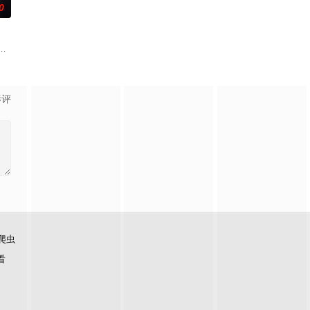
0
及身为专业
至战火纷飞的异世界，成为少女谭雅·提古雷查夫，并凭借前世的理智与知识在
这个世界奉行女尊男卑，他手中仅剩的依仗，就是前世被妹妹逼着通关这款游
影评
爬虫
看