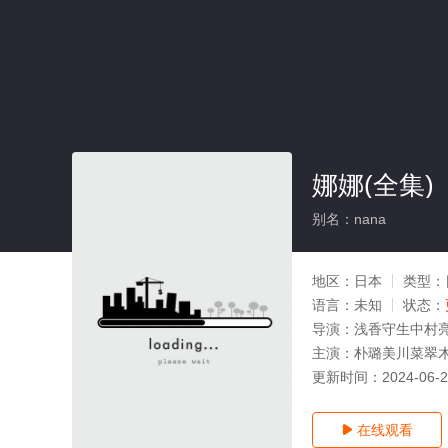
娜娜(全集)
别名：nana
地区：
日本
类型：
语言：
未知
状态：
导演：
浅香守生中村
主演：
朴璐美川菜翠
更新时间：
2024-06-
在线观看
