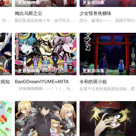
10.0
更新第05集
3.0
更新第06集
8.
梅比乌斯之尘
少女怪兽焦糖味
」为舞台，一众如同疯跑乱咬、四处乱窜的迷途犬们，热热闹闹、鸡飞狗跳的日常
陨石坠落后的第十年，由于巨大结晶释放出的神秘粒子“梅比乌斯之尘
恋か、破壊か――。原因不明の
贤者艾福达尔从现代转生至异世界后，将人生的一切都花费在研究魔导上。当他
3.0
更新第08集
9.0
更新第06集
8.
游戏知
BanGDream!YUME∞MITA
令和的斑小姐
不是把烟头往窗外乱丢，就是对人乱吐口水，偶尔还会做出一些违法乱纪的事。
「哔呀啊啊啊啊——！！！」为了乐团出道而突然集结的团员们！虽
在某个古老村落的遗址深处，那
防御为主，吸引敌人攻击以保护队友的职业。然而，与其他防御职业相比，其性能