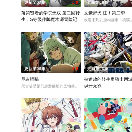
更新至07集
5.0
更新第06集
落第贤者的学院无双 第二回转
文豪野犬 汪！第二季
生，S等级作弊魔术师冒险记
欢迎来到以虚构都市「横滨
由绝望中转生的最强贤者，到400年后的世界一展外挂威能！大
更新第06集
8.0
更新第06集
尼古喵喵
被追放的转生重骑士用
识开无双
尼古喵喵是只超爱抽烟的废物兽人！因为缺乏伦理与卫生观念，
“重骑士”——那是一个以