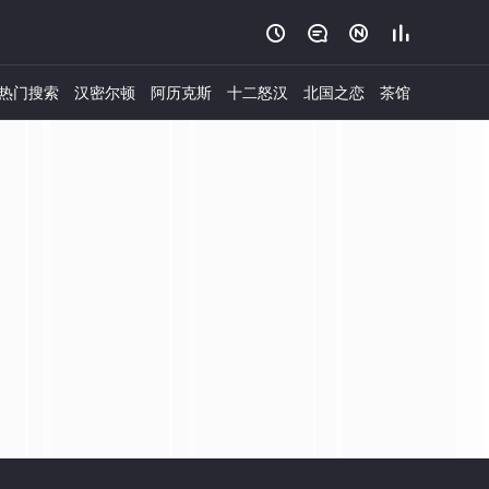




热门搜索
汉密尔顿
阿历克斯
十二怒汉
北国之恋
茶馆