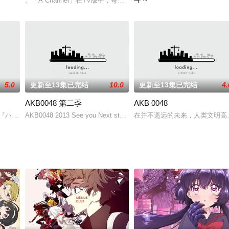
。「A Channel」在TV版中，每集一首插曲的做法可谓给力，当
CLE」之上，变成萌萌三头身的少女乐队们，再度集结！「Poppin&a
报网络化进展快速的时代．人们的真实空间和假想情报网络空间都在发展着．可
曾经的中二病深度患者佐藤一郎
5.0
更新至13集已完结
10.0
更新至13集已完结
4.
AKB0048 第二季
AKB 0048
着火星殖民进程与科技垄断主张，火星开拓民与地球之间的摩擦越发扩大。2014年
アニメ『ハクション大魔王』に登場する大魔王の娘アクビちゃんを主人公としたス
AKB0048 2013 See you Next stage
在并不遥远的未来，人类文明高