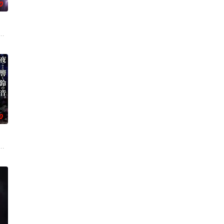
0
世界！ 依旧针锋相对、冲突不断的两方， 是
”的影响，一部分孩子获得了名为“拉姆斯”的特殊能力。这些特殊能力者由于生
病に悩まされている女子高生・赤石黒絵（クロエ）。不器用で人との交流を
了解到自己
0
幸好她身边有
然每个人都拥有耀眼夺目的个性与实力，但现在的她们根本无法进行任何乐团活
一片禁止入内的区域里，存在着被口口相传为“窥之生厄、亵之招祟”的“不可触
缺乏灵活性，攻击性能过低，导致连等级都难以