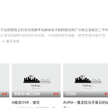
敦子谷田部胜义钉宫洋高桥亨岛崎奈奈子鹤冈耕次郎广川和之若林汉二千
久等演员精彩演绎的日本动漫，大结局剧情已揭晓（更新至第50集已完
展开全部
影网，更多相关信息可移步至豆瓣动漫、电视猫或剧情网等平台了解。

8.0
更新至3集已完结
6.0
已完结
9.
A频道OVA：微笑
AURA～魔龙院光牙最后的
斗～