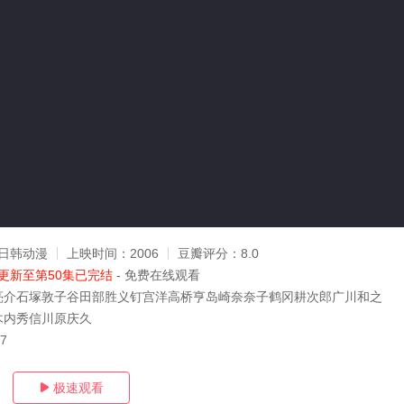
日韩动漫
上映时间：
2006
豆瓣评分：
8.0
更新至第50集已完结
- 免费在线观看
亮介石塚敦子谷田部胜义钉宫洋高桥亨岛崎奈奈子鹤冈耕次郎广川和之
木内秀信川原庆久
27
极速观看
