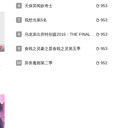
然这次的OVA也将秉承这个优良传统，不仅有两首插曲，而且还会继续由TV版
天保异闻妖奇士
953
6

以自由侵入网络的ハッキング集团（草原之狼）其
（岛崎信长 饰），再升入高中后痛改前非，决定过回普通高中男生的生活。然
我想当第5名
953
7

乌龙派出所特别篇2016：THE FINAL 两津勘吉最后的一天
953
8

0
食戟之灵豪之皿食戟之灵第五季
953
9

异兽魔都第二季
952
10

ピンオフ作品。5分枠のショートアニメと
度发达，外星殖民不再是幻想。然而相对高度发达的科技，娱乐事业却受到前