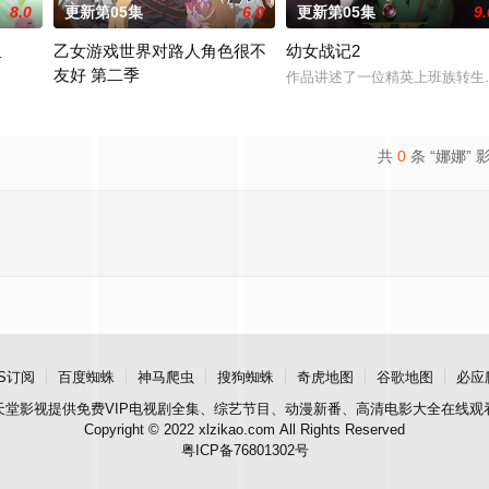
8.0
更新第05集
6.0
更新第05集
9.
里
乙女游戏世界对路人角色很不
幼女战记2
友好 第二季
腻地描绘了瑞稀、佐野、中津三人之间的情感发展。此外，佐野的弟弟·森，以
作品讲述了一位精英上班族转生
前世身为社畜的里昂，转生到了某款剑与魔法题材的乙女游戏世界。 
共
0
条 “娜娜” 
S订阅
百度蜘蛛
神马爬虫
搜狗蜘蛛
奇虎地图
谷歌地图
必应
天堂影视
提供免费VIP电视剧全集、综艺节目、动漫新番、高清电影大全在线观
Copyright © 2022 xlzikao.com All Rights Reserved
粤ICP备76801302号