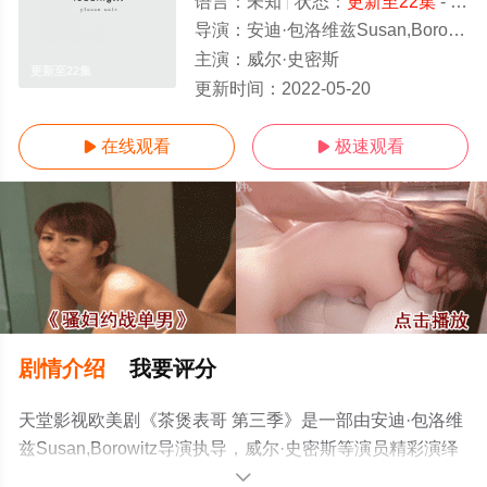
语言：
未知
状态：
更新至22集
- 免费在线观看
导演：
安迪·包洛维兹Susan,Borowitz
主演：
威尔·史密斯
更新至22集
更新时间：
2022-05-20
在线观看
极速观看


剧情介绍
我要评分
天堂影视欧美剧《茶煲表哥 第三季》是一部由安迪·包洛维
兹Susan,Borowitz导演执导，威尔·史密斯等演员精彩演绎
的美国电视剧，手机免费观看高清无删减完整版电视剧全
