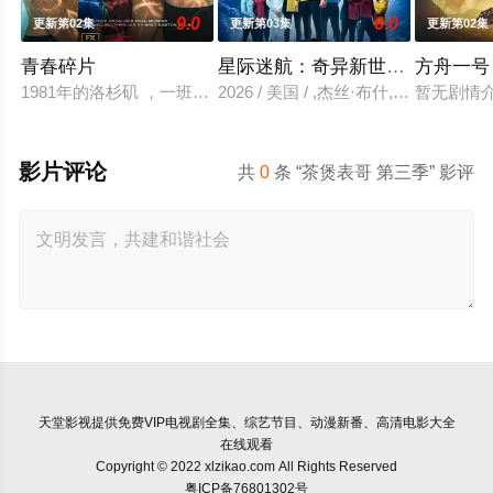
9.0
6.0
更新第02集
更新第03集
更新第02集
青春碎片
星际迷航：奇异新世界 第四季
方舟一号
1981年的洛杉矶 ，一班精英名校的高中生原本过住灿烂生活，直
2026 / 美国 / ,杰丝·布什,克里斯
暂无剧情
影片评论
共
0
条 “茶煲表哥 第三季” 影评
天堂影视
提供免费VIP电视剧全集、综艺节目、动漫新番、高清电影大全
在线观看
Copyright © 2022 xlzikao.com All Rights Reserved
粤ICP备76801302号