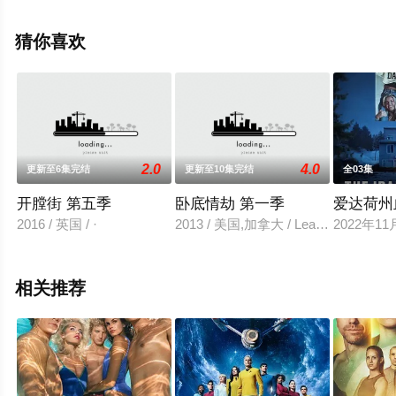
集就上天堂电影网，更多相关信息可移步至豆瓣电视剧、
电视猫或剧情网等平台了解。
猜你喜欢
2.0
4.0
更新至6集完结
更新至10集完结
全03集
开膛街 第五季
卧底情劫 第一季
爱达荷州
2016 / 英国 / ·
2013 / 美国,加拿大 / Leah,GibsonKav
2022
相关推荐