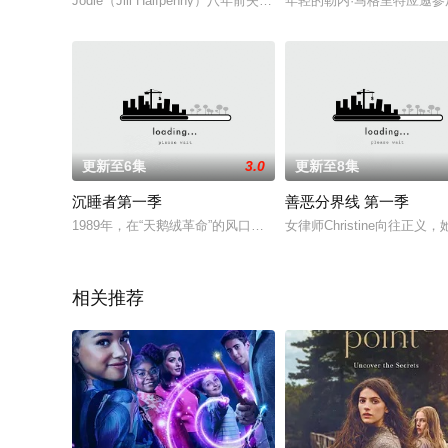
Jodie（Jill Halfpenny）八年前失去了自己的儿子，此后一
年轻的勒内·马格里特应邀参
更新至6集
3.0
更新至8集
沉睡者第一季
善恶分界线 第一季
1989年，在“天鹅绒革命”的风口浪尖上，玛丽和她的丈夫维克
女律师Christine向往
相关推荐