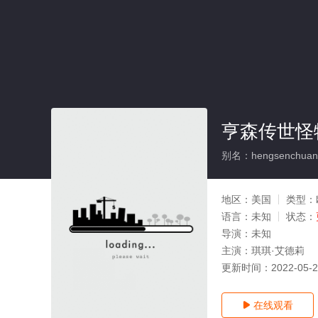
亨森传世怪
别名：hengsenchuanshi
地区：
美国
类型：
语言：
未知
状态：
导演：
未知
主演：
琪琪·艾德莉
更新时间：
2022-05-
在线观看
