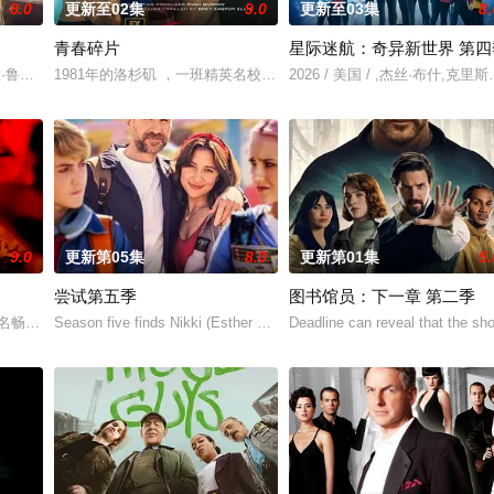
8.0
更新至02集
9.0
更新至03集
8.
青春碎片
星际迷航：奇异新世界 第四
v
（艾拉·鲁宾 饰）和双胞胎哥哥由养父抚养长大。她无意中继承了神秘外祖父在加
1981年的洛杉矶 ，一班精英名校的高中生原本过住灿烂生活，直至一位
2026 / 美国 / ,杰丝·布什,
9.0
更新第05集
8.0
更新第01集
5.
尝试第五季
图书馆员：下一章 第二季
支乙级联赛的女子足球队。在这一季里，Ted和球队学着“先做了再说”，把握他
名畅销小说，讲述专业骗子“幸运儿”露西（安雅·泰勒-乔伊 饰）在一次数百万
Season five finds Nikki (Esther Smith) and Jason (Rafe Spall) dealin
Deadline can reveal that the s