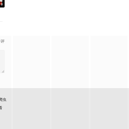
0
se
构)是一部关于一支奸藐小组的动作剧集，这支小组附属五角大年夜楼的出格部分，
影评
爬虫
看