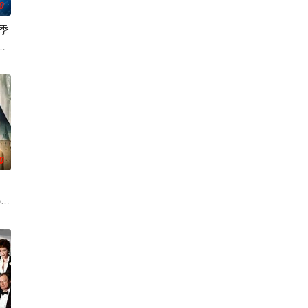
0
季
拿大的一座岛屿。于是她前往加拿大度过了
神秘转校生出现。与此同时，专门猎杀青少年的连环杀人魔“The Traw
克里斯蒂娜·钟,西莉亚·罗丝·古丁,阿德里安·霍姆斯,克里斯汀·霍恩,丹·让诺特,卡罗尔·
0
美元的劫案发生意外后，被迫踏上逃亡之路
g
how has also been handed a two-season o