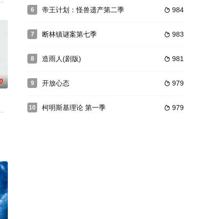
庄园的主人正是爱卖弄的詹姆斯勋爵。1936
忆却已丧失，而地堡正从叛乱中恢复，并面临着新的危险威胁。过去，记者
排放测试作假的汽车，这部调查类剧集揭露了企业厚颜无耻的贪腐行径。
帝王计划：怪兽遗产第二季
984
6

断林镇谜案第七季
983
7

造雨人(剧版)
981
8

0
开放心态
979
9

柯明斯基理论 第一季
979
10

发现没
地区检察官Adam相信着世上没有绝
hings》还在播第二季，不过FX已经迫不及待地续订第三季，
物，这些生物是从巴西民间传说的深厚血统演变而来的。一名侦探发现自己卷