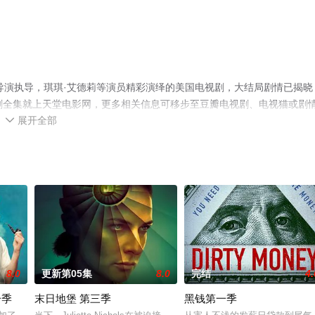
导演执导，琪琪·艾德莉等演员精彩演绎的美国电视剧，大结局剧情已揭晓
剧全集就上天堂电影网，更多相关信息可移步至豆瓣电视剧、电视猫或剧
展开全部

8.0
更新第05集
8.0
完结
4.
一季
末日地堡 第三季
黑钱第一季