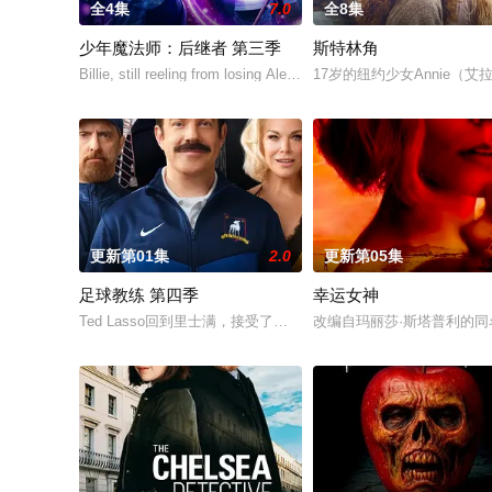
全4集
7.0
全8集
少年魔法师：后继者 第三季
斯特林角
Billie, still reeling from losing Alex at the end of Season 2, disco
17岁的纽约少女Annie
更新第01集
2.0
更新第05集
足球教练 第四季
幸运女神
Ted Lasso回到里士满，接受了他迄今为止最大的挑战：执教一
改编自玛丽莎·斯塔普利的同