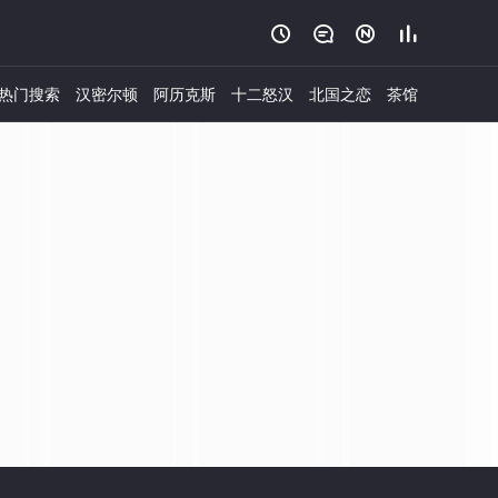




热门搜索
汉密尔顿
阿历克斯
十二怒汉
北国之恋
茶馆