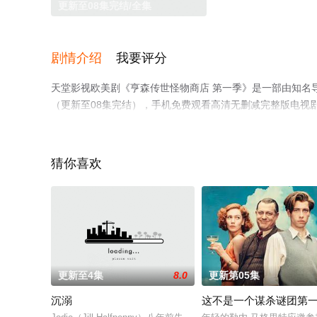
更新至08集完结/全集
剧情介绍
我要评分
天堂影视欧美剧《亨森传世怪物商店 第一季》是一部由知名
（更新至08集完结），手机免费观看高清无删减完整版电视
网等平台了解。
猜你喜欢
更新至4集
8.0
更新第05集
沉溺
这不是一个谋杀谜团第