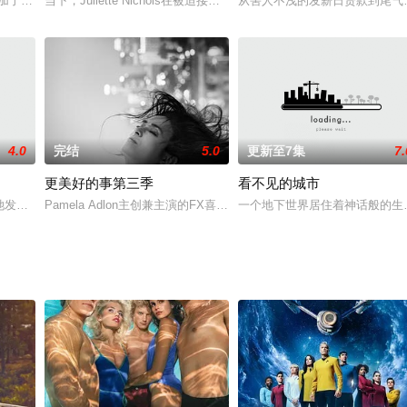
直努力重建自己的生活。当她看到一个十多岁的男孩Daniel时，她笃
加了在英国一座奢华庄园举办的私人艺术展，他的生活从此发生了改变，而这座
当下，Juliette Nichols在被迫接受“净化”后幸存下来，但记
从害人不浅的发薪日贷款到尾气
4.0
完结
5.0
更新至7集
7.
更美好的事第三季
看不见的城市
多流亡多年后回到捷克斯洛伐克，突如其来的一场车祸后，玛丽从昏迷中醒来，却
正义，她发现一个蹲了11年监狱的死刑犯很可能是被冤枉的，于是决定查明真相。而
Pamela Adlon主创兼主演的FX喜剧《#更美好的事# Better T
一个地下世界居住着神话般的生