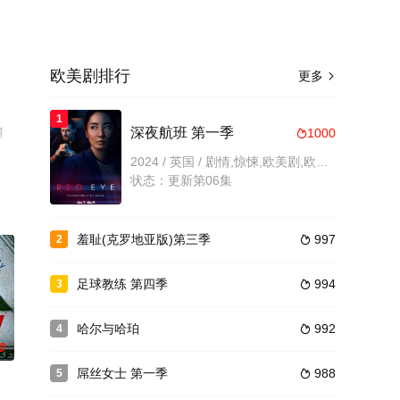
欧美剧排行
更多

1
情
深夜航班 第一季
1000

2024 / 英国 / 剧情,惊悚,欧美剧,欧美,美国
状态：更新第06集
羞耻(克罗地亚版)第三季
997
2

足球教练 第四季
994
3

哈尔与哈珀
992
4

0
屌丝女士 第一季
988
5
