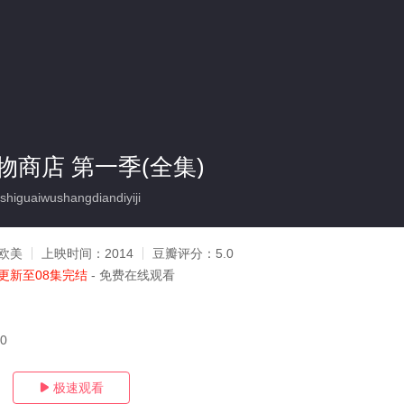
物商店 第一季(全集)
guaiwushangdiandiyiji
欧美
上映时间：
2014
豆瓣评分：
5.0
更新至08集完结
- 免费在线观看
20
极速观看
