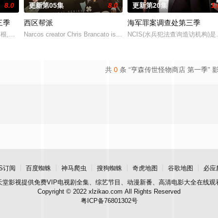
8.0
更新第05集
8.0
更新第20集
1.
三季
西区帮派
海军罪案调查处第三季
·摩根,劳伦·科汉
Narcos creator Chris Brancato is developing a Peaky Blinders-style 
NCIS(水兵犯法查询造访机
共
0
条 “亨森传世怪物商店 第一季” 
S订阅
百度蜘蛛
神马爬虫
搜狗蜘蛛
奇虎地图
谷歌地图
必应
天堂影视
提供免费VIP电视剧全集、综艺节目、动漫新番、高清电影大全在线观
Copyright © 2022 xlzikao.com All Rights Reserved
粤ICP备76801302号