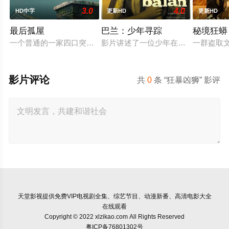
3.0
4.0
HD中字
更新HD
更新HD
最后孤屋
巴兰：少年寻踪
秘境狂蟒
一个普通的一家四口突遭诡异变故，被困在自家房屋中超过 100
影片讲述了一位少年在动荡的童年中
一群盗取
影片评论
共
0
条 “狂暴凶狮” 影评
天堂影视
提供免费VIP电视剧全集、综艺节目、动漫新番、高清电影大全
在线观看
Copyright © 2022 xlzikao.com All Rights Reserved
粤ICP备76801302号