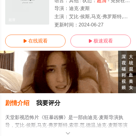
语言：
其他
状态：
超清
- 免费在线观看
导演：
迪克·麦斯
主演：
艾比·侯斯,马克·弗罗斯特,索菲.范.德温,迪克·麦斯
超清
更新时间：
2024-06-27
在线观看
极速观看


剧情介绍
我要评分
天堂影视恐怖片《狂暴凶狮》是一部由迪克·麦斯导演执
导，艾比·侯斯,马克·弗罗斯特,索菲.范.德温,迪克·麦斯等演
员精彩演绎的其他电影，手机免费观看高清无删减完整版
