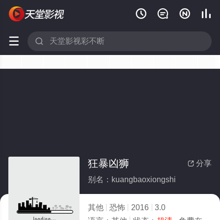






狂暴凶狮
分享

别名：kuangbaoxiongshi
其他
恐怖
2016
3.0