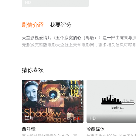
HD
剧情介绍
我要评分
天堂影视爱情片《五个寂寞的心（粤语）》是一部由陈果导演
无删减完整版电影大全就上天堂电影网，更多相关信息可移
猜你喜欢
正片
6.0
HD
西洋镜
冷酷媒体