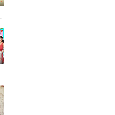
0
排让她
，另一段爱情通过画外音读信的方式，讲述了五十
恋，却被继父强迫许配给表弟浩楠。订婚当日，阿颖在三宝妹妹阿布帮助下，和
黎族红山村，对美若天仙的黎族姑娘阿雅一见钟情。为博得阿雅的欢心，三人
0
体，在遇到同校女生方筐筐后，兄弟之间生活
讲述因突发事故失去男友的女高中生不断穿越时空回到过去企图帮助男友的故事。
不敢愛的網紅情侶黃鍾（Anson Kong 飾）與蘇情（吳千語 飾），害怕愛的千金