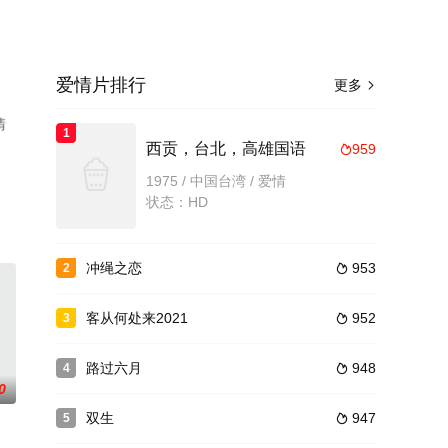
爱情片排行
更多

清
1
西贡，台北，高雄国语
959

1975 / 中国台湾 / 爱情
状态：HD
冲绳之恋
953
2

客从何处来2021
952
3

路过六月
948
4

0
双生
947
5
