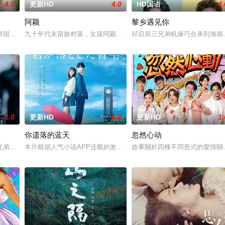
4.0
更新HD
4.0
HD国语
4.
阿颖
黎乡遇见你
人？十年前,寄养在江南水乡的温衡（任敏饰）第一次被接回北方温家,命运的安
跨国爱情故事，一个爱情是讲俄罗斯芭蕾舞演员丽莎和海南陵水青年陈岸的爱情
九十年代末苗族村落，女孩阿颖反抗包办婚姻出逃，和心上人三宝相
邱启辰三兄弟机缘巧合来到海南
1.0
更新HD
6.0
更新HD
1.
你遗落的蓝天
忽然心动
人际关系、家庭纽带以及自身身份的深刻问题。
弟同体》。讲述了双胞胎兄弟“白虎”和“泰山”在经历了一场车祸后共用一个身
本片根据人气小说APP连载的发行量超过23万部的同名小说改编，
故事關於四種不同形式的愛情關係：