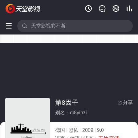






第8因子
分享

别名：di8yinzi
德国
恐怖
2009
9.0