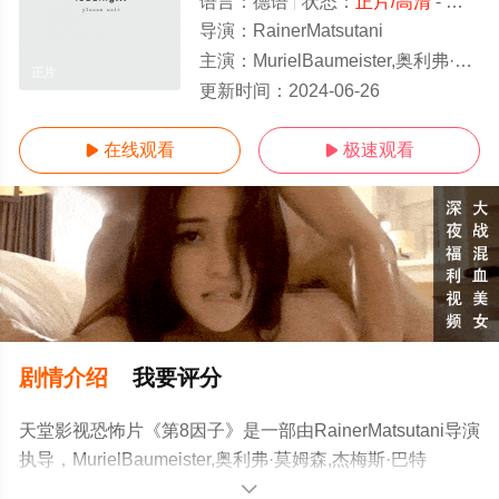
语言：
德语
状态：
正片/高清
- 免费在线观看
导演：
RainerMatsutani
主演：
MurielBaumeister,奥利弗·莫姆森,杰梅斯·巴特勒,JohnFrie
正片
更新时间：
2024-06-26
在线观看
极速观看


剧情介绍
我要评分
天堂影视恐怖片《第8因子》是一部由RainerMatsutani导演
执导，MurielBaumeister,奥利弗·莫姆森,杰梅斯·巴特
勒,JohnFriedmann,ChristianBlümel,弗朗索瓦·高斯克等演
