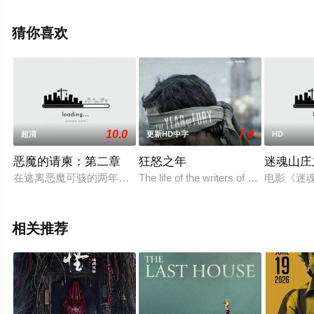
员精彩演绎的德国电影，手机免费观看高清无删减完整版
电影大全就上天堂电影网，更多相关信息可移步至豆瓣电
猜你喜欢
影、电视猫或剧情网等平台了解。
10.0
7.0
超清
更新HD中字
HD
恶魔的请柬：第二章
狂怒之年
迷魂山庄
在逃离恶魔可骇的两年后，阿尔菲（切尔西·伊斯兰）和奈良（哈
The life of the writers of a television 
电影《迷
相关推荐