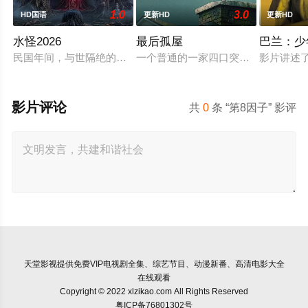
1.0
3.0
HD国语
更新HD
更新HD
水怪2026
最后孤屋
巴兰：少
民国年间，与世隔绝的怪水村被湖中“水猴子”所扰。此物实为濒
一个普通的一家四口突遭诡异变故，被
影片讲述
影片评论
共
0
条 “第8因子” 影评
天堂影视
提供免费VIP电视剧全集、综艺节目、动漫新番、高清电影大全
在线观看
Copyright © 2022 xlzikao.com All Rights Reserved
粤ICP备76801302号